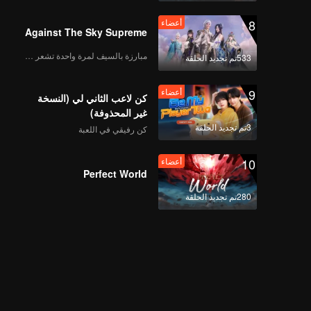
8
أعضاء
Against The Sky Supreme
مبارزة بالسيف لمرة واحدة تشعر بالحرية
533تم تجديد الحلقة
9
أعضاء
كن لاعب الثاني لي (النسخة
غير المحذوفة)
3تم تجديد الحلقة
كن رفيقي في اللعبة
10
أعضاء
Perfect World
280تم تجديد الحلقة