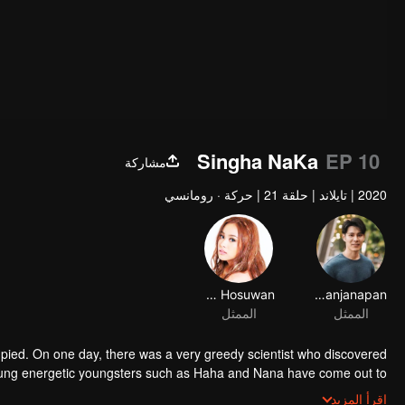
Singha NaKa
EP 10
مشاركة
2020
|
تايلاند
|
حلقة 21
|
حركة · رومانسي
Eisaya Hosuwan
Chantana Kritkanjanapan
الممثل
الممثل
pied. On one day, there was a very greedy scientist who discovered
young energetic youngsters such as Haha and Nana have come out to
lains. The mission is to stumble upon the love story. Make sure to make
اقرأ المزيد