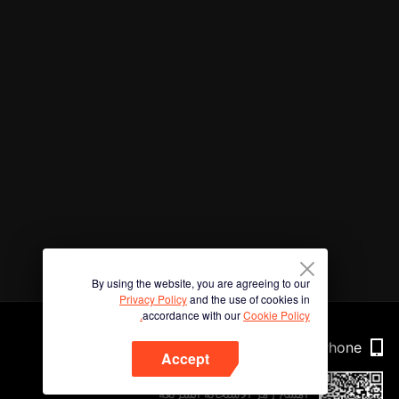
By using the website, you are agreeing to our
Privacy Policy
and the use of cookies in
accordance with our
Cookie Policy.
Phone
Accept
امسح رمز الاستجابة السريعة