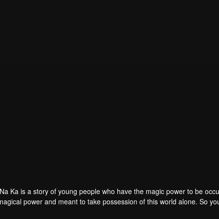
Na Ka is a story of young people who have the magic power to be occu
 magical power and meant to take possession of this world alone. So 
his scientist. And to save the world not to fall into the hands of the vil