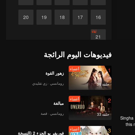
20
19
18
17
16
نهاية
21
فيديوهات اليوم الرائجة
1
أعضاء
زهور القوة
رومانسي · زي تقليدي
حلقة 36
2
أعضاء
مبالغة
رومانسي · قصة
حلقة 33
Singha 
this
3
أعضاء
stop t
فوريفر يو الجزء 2 (النسخة