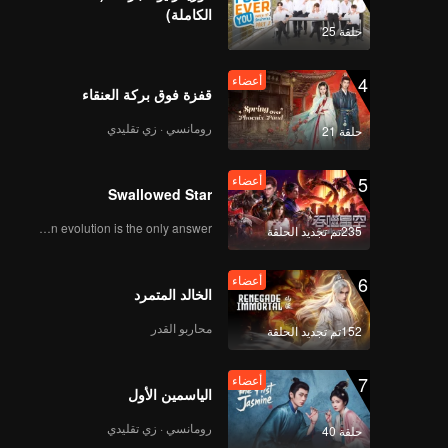
الكاملة)
حلقة 25
4
أعضاء
قفزة فوق بركة العنقاء
رومانسي · زي تقليدي
حلقة 21
5
أعضاء
Swallowed Star
Human evolution is the only answer.
235تم تجديد الحلقة
6
أعضاء
الخالد المتمرد
محاربو القدر
152تم تجديد الحلقة
7
أعضاء
الياسمين الأول
رومانسي · زي تقليدي
حلقة 40