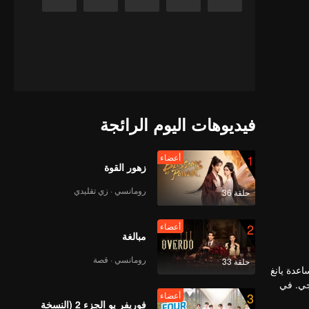
فيديوهات اليوم الرائجة
1
أعضاء
زهور القوة
رومانسي · زي تقليدي
حلقة 36
2
أعضاء
مبالغة
رومانسي · قصة
حلقة 33
عدة يانغ
جي. في
3
أعضاء
فوريفر يو الجزء 2 (النسخة