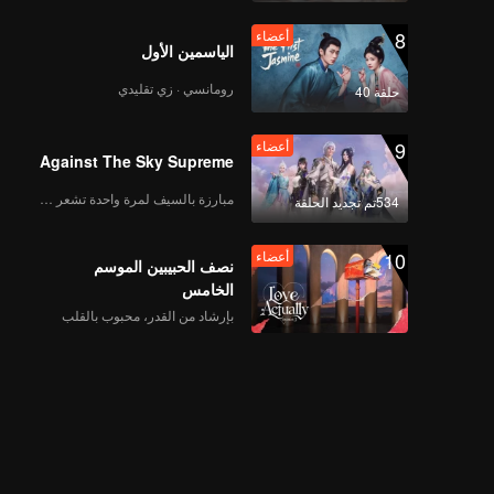
8
أعضاء
الياسمين الأول
رومانسي · زي تقليدي
حلقة 40
9
أعضاء
Against The Sky Supreme
مبارزة بالسيف لمرة واحدة تشعر بالحرية
534تم تجديد الحلقة
10
أعضاء
نصف الحبيبين الموسم
الخامس
بإرشاد من القدر، محبوب بالقلب