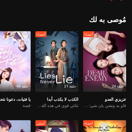
مُوصى به لك
أعضاء
أعضاء
حلقة 24
حلقة 21
حلقة 48
عزيزي العدو
الكذب لا يكذب أبدا
قاو يه وتشن يان شي: من أفضل الأصدقاء إلى أعداء لدودين
ثنائي قوي في هذه القضية! لا يوجد سر يبقى مخفيًا
قصة
أعضاء
أصلي