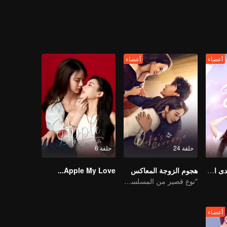
أعضاء
أعضاء
حلقة 24
حلقة 6
يا فتيات، دعونا نتحدى القدر
هجوم الزوجة المعاكس
Apple My Love...
"نوع قصير من المسلسل التلفزيوني "إغراء العودة إلى المنزل
أعضاء