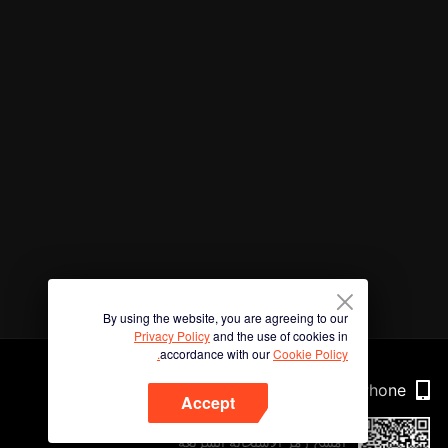
By using the website, you are agreeing to our
Privacy Policy
and the use of cookies in
accordance with our
Cookie Policy.
Phone
Accept
امسح رمز الاستجابة السريعة