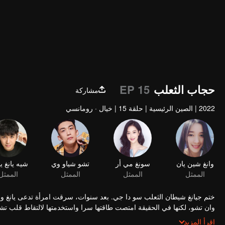
حجاب الثعلب
EP 15
مشاركة
2022
|
الصين الرئيسية
|
حلقة 15
|
خيال · رومانسي
ختم جيانغ شيطان الثعلب سو دا جي. بعد سنوات، سرقت امرأة تدعى يانغ و
وان تشو، لكنها في الحقيقة امتصت طاقتها سرا واستخدمتها لالتقاط قلب تشي
اللحظة الحرجة، أيقظت يانغ وان تشو روحها واتخذت خيارًا...
اقرأ المزيد