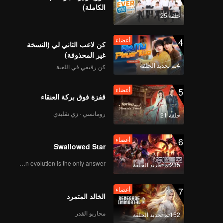
الكاملة)
حلقة 25
4
أعضاء
كن لاعب الثاني لي (النسخة
غير المحذوفة)
4تم تجديد الحلقة
كن رفيقي في اللعبة
5
أعضاء
قفزة فوق بركة العنقاء
رومانسي · زي تقليدي
حلقة 21
6
أعضاء
Swallowed Star
Human evolution is the only answer.
235تم تجديد الحلقة
7
أعضاء
الخالد المتمرد
محاربو القدر
152تم تجديد الحلقة