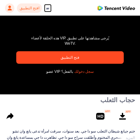
افتح التطبيق
ar
هذه الحلقة لأعضاء VIP. يُرجى مشاهدتها على تطبيق
WeTV.
pay limit
فتح التطبيق
رمز خاطئ: 70013083.-1-9b2d836b1c5d076fd0b8f90a21032016
سجل دخولك
عضو VIP بالفعل؟
00:00:00
/
00:00:00
حجاب الثعلب
ختم جيانغ شيطان الثعلب سو دا جي. بعد سنوات، سرقت امرأة تدعى يانغ وان تشو
السلاح السحري المختوم وأطلقت سراح سو دا جي. تظاهرت دا جي بمساعدة يانغ وان
المزيد