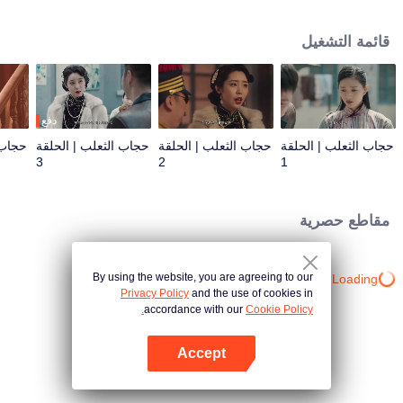
تشو، لكنها في الحقيقة امتصت طاقتها سرا واستخدمتها لالتقاط قلب تشي تشاو لنغ
لونغ. جاء جيانغ تيان شي للإنقاذ، لكنه أصيب بجروح من قبل سو دا جي. في اللحظة
قائمة التشغيل
الحرجة، أيقظت يانغ وان تشو روحها واتخذت خيارًا...
دفع
حجاب الثعلب | الحلقة
حجاب الثعلب | الحلقة
حجاب الثعلب | الحلقة
حجاب 
3
2
1
مقاطع حصرية
By using the website, you are agreeing to our
Loading…
Privacy Policy
and the use of cookies in
accordance with our
Cookie Policy.
Accept
افتح التطبيق