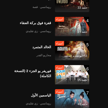
رومانسي · قصة
حلقة 33
4
أعضاء
قفزة فوق بركة العنقاء
رومانسي · زي تقليدي
حلقة 21
5
أعضاء
الخالد المتمرد
محاربو القدر
153تم تجديد الحلقة
6
أعضاء
فوريفر يو الجزء 2 (النسخة
الكاملة)
حلقة 25
7
أعضاء
الياسمين الأول
رومانسي · زي تقليدي
حلقة 40