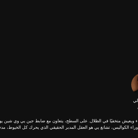
دماء ويعيش متخفيًا في الظلال. على السطح، يتعاون مع ضابط جين يي وي شين ي
ن وراء الكواليس، تشانغ يي هو العقل المدبر الحقيقي الذي يحرك كل الخيوط، مدفو
فخ العدالة المُعد بعناية. في هذا العالم من الجواسيس والخداع، تتصادم مصائره