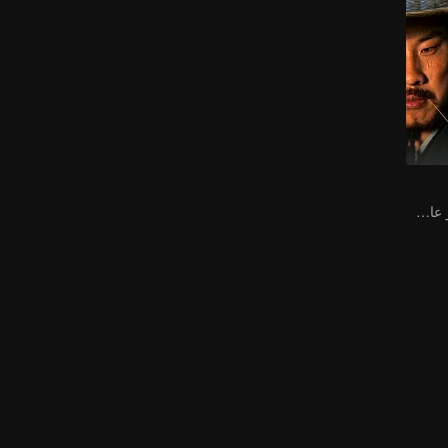
شو تشي شينغ يثير عاصفة مضحكة في عالم القتال