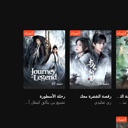
أعضاء
أعضاء
أعضاء
حلقة 24
حلقة 40
السيد العائد (النسخة التايلاندية)
رقصة الشفرة معك
رحلة الأسطورة
مرتبطون بالانتقام، متشابكون مع القدر
زي تقليدي
تشينغ يي يتألق كبطل أسطوري لأرض الإلهية
أعضاء