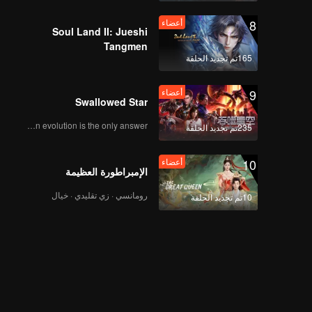
8
أعضاء
Soul Land II: Jueshi
Tangmen
165تم تجديد الحلقة
9
أعضاء
Swallowed Star
Human evolution is the only answer.
235تم تجديد الحلقة
10
أعضاء
الإمبراطورة العظيمة
رومانسي · زي تقليدي · خيال
10تم تجديد الحلقة