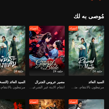
اتخاذ القرار النهائي.
مُوصى به لك
أعضاء
أعضاء
حلقة 24
حلقة 24
حلقة 24
السيد العائد
مصير عروس الجنرال
مرتبطون بالانتقام، متشابكون مع القدر
انتقام الابنة غير الشرعية من تغيير الوجه
أعضاء
أعضاء