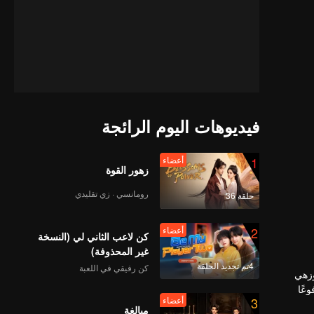
فيديوهات اليوم الرائجة
1
أعضاء
زهور القوة
رومانسي · زي تقليدي
حلقة 36
2
أعضاء
كن لاعب الثاني لي (النسخة
غير المحذوفة)
4تم تجديد الحلقة
كن رفيقي في اللعبة
وزهي
عًا
3
أعضاء
م ويجب
مبالغة