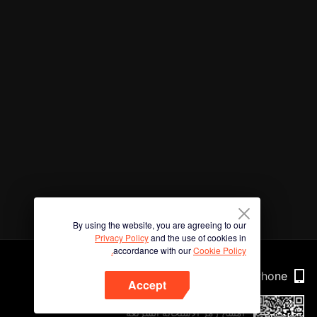
By using the website, you are agreeing to our
Privacy Policy
and the use of cookies in
accordance with our
Cookie Policy.
Phone
Accept
امسح رمز الاستجابة السريعة