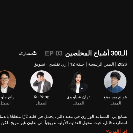
الـ300 أشباح المخلصين
EP 03
مشاركة
2026
|
الصين الرئيسية
|
حلقة 12
|
زي تقليدي · تشويق
هوانغ يوه مينغ
الممثل
تشانغ يي، المساعد الوزاري في معبد دالي، يحمل في قلبه ثأرًا ملطخًا بال
لمطاردة قاتل، حيث تتحول العداوة الأولية تدريجياً إلى تعاون غير مريح. لك
برغبة في الانتقام بدقة وحنكة. ومع تلاقي كل المؤامرات نحو نهايتها، ينغلق 
اقرأ المزيد