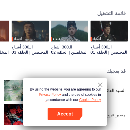
قاتل، حيث تتحول العداوة الأولية تدريجياً إلى تعاون غير مريح. لكن وراء الكواليس،
تشانغ يي هو العقل المدبر الحقيقي الذي يحرك كل الخيوط، مدفوعًا برغبة في الانتقام
قائمة التشغيل
بدقة وحنكة. ومع تلاقي كل المؤامرات نحو نهايتها، ينغلق فخ العدالة المُعد بعناية. في هذا
العالم من الجواسيس والخداع، تتصادم مصائرهم ويجب اتخاذ القرار النهائي.
أعضاء
أعضاء
أعضاء
الـ300 أشباح
الـ300 أشباح
الـ300 أشباح
المخلصين | الحلقة 01
المخلصين | الحلقة 02
المخلصين | الحلقة 03
المخلص
قد يعجبك
By using the website, you are agreeing to our
السيد العائد
Privacy Policy
and the use of cookies in
accordance with our
Cookie Policy.
Accept
مصير عروس الجنرال
افتح التطبيق