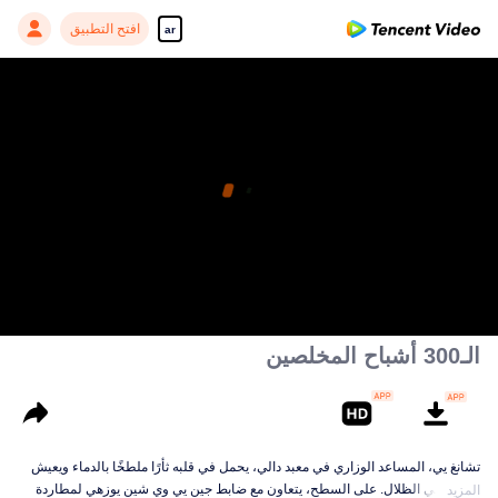
افتح التطبيق
ar
الـ300 أشباح المخلصين
تشانغ يي، المساعد الوزاري في معبد دالي، يحمل في قلبه ثأرًا ملطخًا بالدماء ويعيش
متخفيًا في الظلال. على السطح، يتعاون مع ضابط جين يي وي شين يوزهي لمطاردة
المزيد