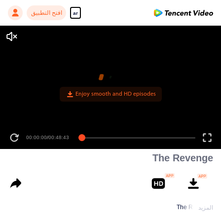
افتح التطبيق
ar
Enjoy smooth and HD episodes
00:00:00
/
00:48:43
The Revenge
The Revenge
المزيد