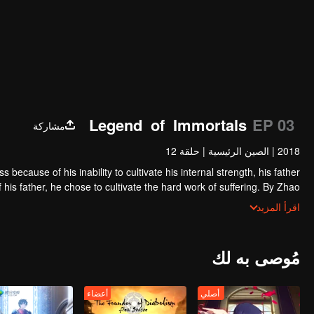
Legend of Immortals
EP 03
مشاركة
2018
|
الصين الرئيسية
|
حلقة 12
 because of his inability to cultivate his internal strength, his father
 his father, he chose to cultivate the hard work of suffering. By Zhao
of the horse thief, he saved his childhood play with Tieshan and Iron
اقرأ المزيد
he stars fell into tears and merged into his body. It is doomed that
 dragon! The top of the nine days is called Zun, headed by Huang Quan.
مُوصى به لك
أصلي
أعضاء