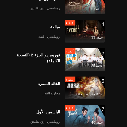
رومانسي · زي تقليدي
حلقة 21
4
أعضاء
مبالغة
رومانسي · قصة
حلقة 33
5
أعضاء
فوريفر يو الجزء 2 (النسخة
الكاملة)
حلقة 25
6
أعضاء
الخالد المتمرد
محاربو القدر
152تم تجديد الحلقة
7
أعضاء
الياسمين الأول
رومانسي · زي تقليدي
حلقة 40