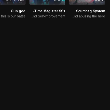
Gun god
Full-Time Magister SS1
Scumbag System
The Way to Growth, Encouragement and Self-improvement
An ordinary youth crossing as a villain into the book and abusing the hero!