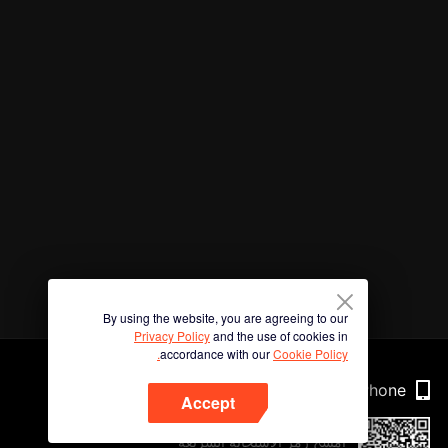
By using the website, you are agreeing to our
Privacy Policy
and the use of cookies in
accordance with our
Cookie Policy.
Phone
Accept
امسح رمز الاستجابة السريعة