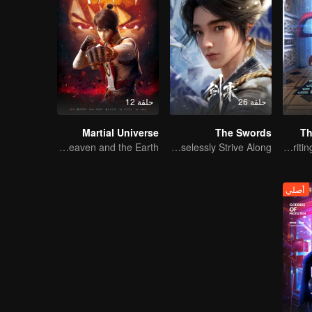
حلقة 26
حلقة 12
Martial Universe
The Swords
Th
Wu Zhiji, Breaking the Sky, Moving the Heaven and the Earth
As the Heaven's Movement Is Ever-Vigorous, So Must a Gentleman Ceaselessly Strive Along
Ten years of blood writing esports brilliant
أصلي