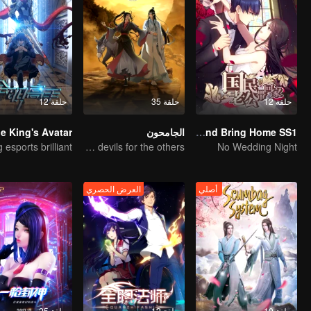
حلقة 12
حلقة 35
حلقة 12
National Husband Bring Home SS1
الجامحون
e King's Avatar
The youth from clan of cultivators killed the devils for the others
No Wedding Night
أصلي
العرض الحصري
حلقة 10
حلقة 12
حلقة 25