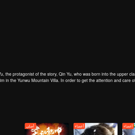
u, the protagonist of the story, Qin Yu, who was born into the upper class
im in the Yunwu Mountain Villa. In order to get the attention and care of
 as a teacher, he opened a difficult external practice. From the hands 
. His blood and true emotions moved to the heavens and the earth, and t
e ordinary fate is like a broken butterfly. He is no longer a fish, but a
أعضاء
أعضاء
أصلي