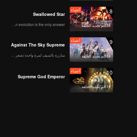
8
أعضاء
Swallowed Star
Human evolution is the only answer.
235تم تجديد الحلقة
9
أعضاء
Against The Sky Supreme
مبارزة بالسيف لمرة واحدة تشعر بالحرية
534تم تجديد الحلقة
10
أعضاء
Supreme God Emperor
611تم تجديد الحلقة