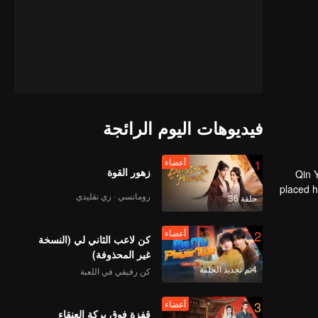
فيديوهات اليوم الرائجة
1
أعضاء
زهور القوة
Qin Y
placed h
رومانسي · زي تقليدي
حلقة 36
Yunxing
Otaru
th
2
أعضاء
كن لاعب الثاني لي (النسخة
غير المحذوفة)
4تم تجديد الحلقة
كن رفيقي في اللعبة
3
أعضاء
قفزة فوق بركة العنقاء