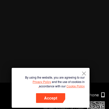
By using the website, you are agreeing to our
Privacy Policy
and the use of cookies in
accordance with our
Cookie Policy.
Phone
Accept
امسح رمز الاستجابة السريعة