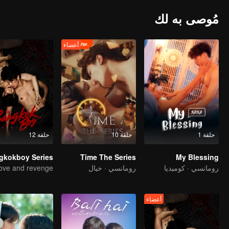
مُوصى به لك
أعضاء
حلقة 1
حلقة 10
حلقة 12
Time The Series
My Blessing
رومانسي · كوميديا
رومانسي · خيال
ove and revenge
أعضاء