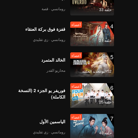
رومانسي · قصة
حلقة 33
4
أعضاء
قفزة فوق بركة العنقاء
رومانسي · زي تقليدي
حلقة 21
5
أعضاء
الخالد المتمرد
محاربو القدر
152تم تجديد الحلقة
6
أعضاء
فوريفر يو الجزء 2 (النسخة
الكاملة)
حلقة 25
7
أعضاء
الياسمين الأول
رومانسي · زي تقليدي
حلقة 40