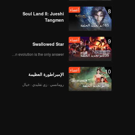
8
أعضاء
Soul Land II: Jueshi
Tangmen
165تم تجديد الحلقة
9
أعضاء
Swallowed Star
Human evolution is the only answer.
235تم تجديد الحلقة
10
أعضاء
الإمبراطورة العظيمة
رومانسي · زي تقليدي · خيال
10تم تجديد الحلقة