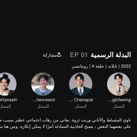
البدلة الرسمية
EP 01
مشاركة
2022
|
تايلاند
|
حلقة 4
|
رومانسي
Green Phongsathorn Padungktiwong
Suppacheep Chanapai
Khunnapat Pichetworawut
الممثل
الممثل
الممثل
الممثل
ناوي المتسلط والأناني وريث ثروة. يعاني من رهاب اجتماعي خطير بسبب صدم
على بعضهما البعض ، يصبح الجاذبية المتبادلة أمرًا لا يمكن إنكاره. ومن هنا ت