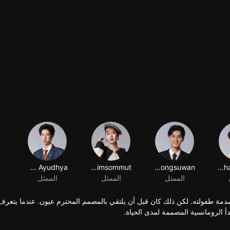
Garto Pannawit Phattanasiri
ة طفولته. لكن ذلك كان قبل أن يلتقي بالمصمم المحترم عيون. عندما يتعرف ا
بدأ الرومانسية المصممة لمدى الحياة.