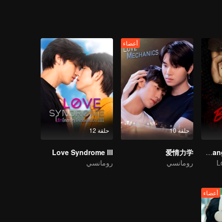
أعضاء
حلقة 10
حلقة 12
Love Syndrome III
爱情力学
The Bangkokboy Series
L
رومانسي
رومانسي
أعضاء