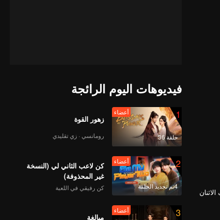
فيديوهات اليوم الرائجة
1
أعضاء
زهور القوة
رومانسي · زي تقليدي
حلقة 36
2
أعضاء
كن لاعب الثاني لي (النسخة
غير المحذوفة)
4تم تجديد الحلقة
كن رفيقي في اللعبة
لاثنان
3
أعضاء
مبالغة