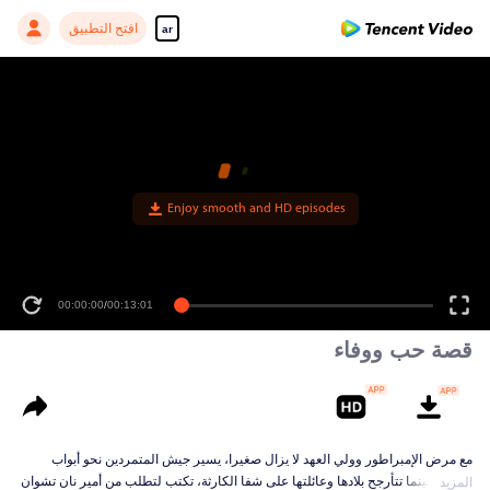
افتح التطبيق
ar
00:00:00
/
00:13:01
قصة حب ووفاء
مع مرض الإمبراطور وولي العهد لا يزال صغيرا، يسير جيش المتمردين نحو أبواب
المدينة. بينما تتأرجح بلادها وعائلتها على شفا الكارثة، تكتب لتطلب من أمير نان تشوان
المزيد