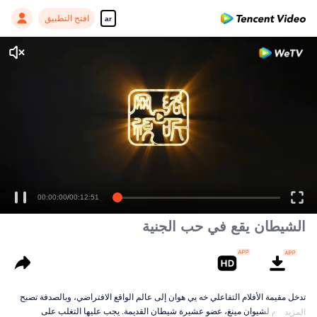
افتح التطبيق
ar
الشيطان يقع في حب الجنية
تدخل مقيمة الأفلام التفاعلي خه يي هوان إلى عالم الواقع الافتراضي، وبالصدفة تصبح
زوجة الدم لشيوان مينغ، عضو عشيرة شيطان القديمة. يجب عليها التغلب على
المزيد