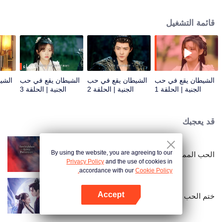
التجارب الشيطانية الخمس الكبرى لمنع شيوان مينغ من التحول إلى سيد الدمار
المظلم، من أجل العودة إلى الواقع. على طول الطريق، يواجه الاثنان الحياة والموت
قائمة التشغيل
معًا، وتقع خه يي هوان تدريجيًا في حب شيوان مينغ ذو الوجه البارد والقلب الطيب. ومع
ذلك، هناك كارثة أكبر تقترب بصمت...
أعضاء
الشيطان يقع في حب
الشيطان يقع في حب
الشيطان يقع في حب
الشي
الجنية | الحلقة 1
الجنية | الحلقة 2
الجنية | الحلقة 3
قد يعجبك
By using the website, you are agreeing to our
الحب الممنوع
Privacy Policy
and the use of cookies in
accordance with our
Cookie Policy.
Accept
ختم الحب
افتح التطبيق