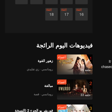
أعضاء
أعضاء
أعضاء
18
17
16
فيديوهات اليوم الرائجة
1
أعضاء
زهور القوة
It
chased by 
رومانسي · زي تقليدي
حلقة 36
Afte
2
أعضاء
مبالغة
رومانسي · قصة
حلقة 33
3
أعضاء
فوريفر يو الجزء 2 (النسخة