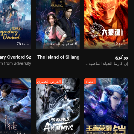
حلقة 12
15تم تجديد الحلقة
حلقة 78
وو كونغ
The Island of Siliang
إن كارما الحياة الماضية مقدر لها أن تحطم السماوات
أعضاء
العرض الحصري
حلقة 4
حلقة 16
حلقة 13