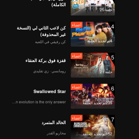
الكاملة)
حلقة 25
4
أعضاء
كن لاعب الثاني لي (النسخة
غير المحذوفة)
4تم تجديد الحلقة
كن رفيقي في اللعبة
5
أعضاء
قفزة فوق بركة العنقاء
رومانسي · زي تقليدي
حلقة 21
6
أعضاء
Swallowed Star
Human evolution is the only answer.
235تم تجديد الحلقة
7
أعضاء
الخالد المتمرد
محاربو القدر
152تم تجديد الحلقة