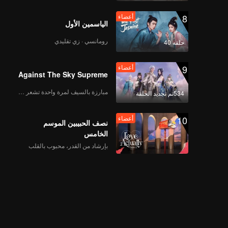
8
أعضاء
الياسمين الأول
رومانسي · زي تقليدي
حلقة 40
9
أعضاء
Against The Sky Supreme
مبارزة بالسيف لمرة واحدة تشعر بالحرية
534تم تجديد الحلقة
10
أعضاء
نصف الحبيبين الموسم
الخامس
بإرشاد من القدر، محبوب بالقلب