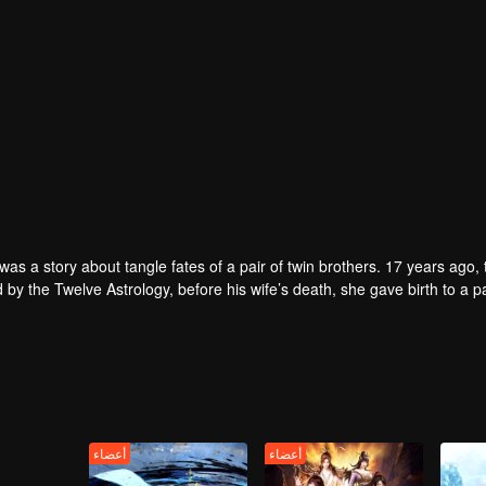
 was a story about tangle fates of a pair of twin brothers. 17 years ago
the Twelve Astrology, before his wife’s death, she gave birth to a pair of twin bothers. One boy with scars i
r many years, the young man with scars in his face Jiang Xiaoyu was broug
Villains' Valley, the other boy was
villain in the world. Hua Wuque did good deeds and 
The twin brothers were widely different 
أعضاء
أعضاء