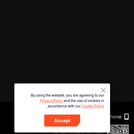
By using the website, you are agreeing to our
Privacy Policy
and the use of cookies in
accordance with our
Cookie Policy.
Phone
Accept
امسح رمز الاستجابة السريعة