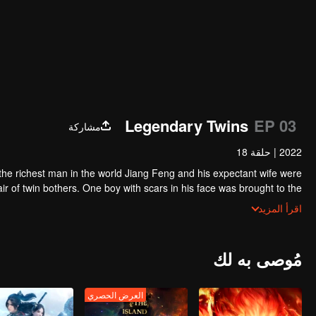
Legendary Twins
EP 03
مشاركة
2022
|
حلقة 18
, the richest man in the world Jiang Feng and his expectant wife were
n his face was brought to the
ht up by five evils in the Villains' Valley and wanted to be the first
 brought to the forbidden area in the Martial arts World, Palace Yihua.
اقرأ المزيد
destroyed evil in the spirit of defending traditional moral principles.
and their connecting fates in the Martial arts World were continuing...
مُوصى به لك
العرض الحصري