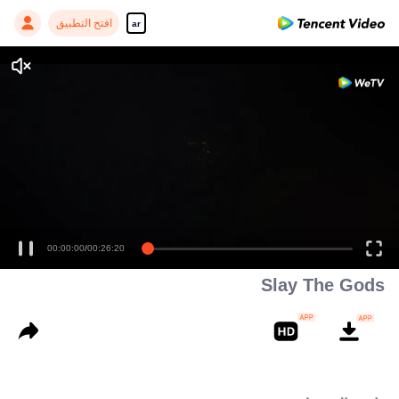
افتح التطبيق
ar
00:00:00
/
00:26:20
Slay The Gods