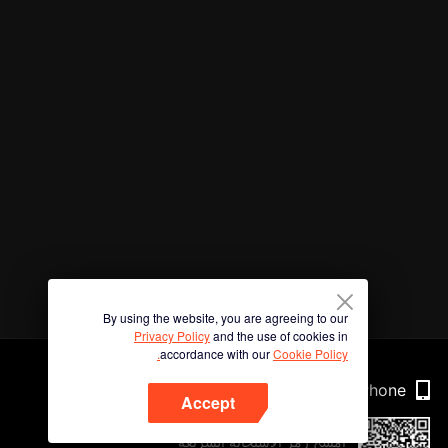
By using the website, you are agreeing to our
Privacy Policy
and the use of cookies in
accordance with our
Cookie Policy.
Phone
Accept
امسح رمز الاستجابة السريعة