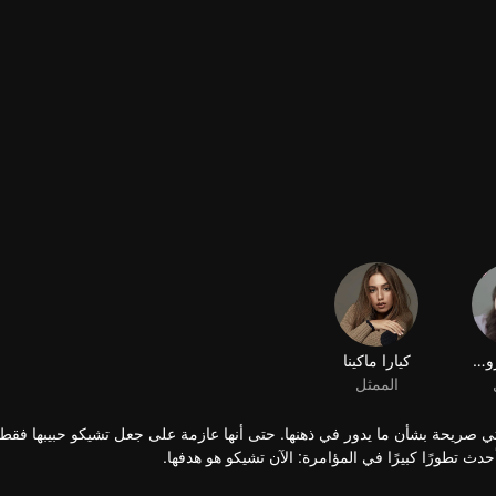
كيسيا ليفرونكا
كيارا ماكينا
الممثل
والتي صريحة بشأن ما يدور في ذهنها. حتى أنها عازمة على جعل تشيكو حبيبها فق