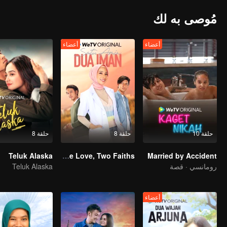
مُوصى به لك
أعضاء
أعضاء
حلقة 10
حلقة 8
حلقة 8
Teluk Alaska
One Love, Two Faiths
Married by Accident
رومانسي · قصة
Teluk Alaska
أعضاء