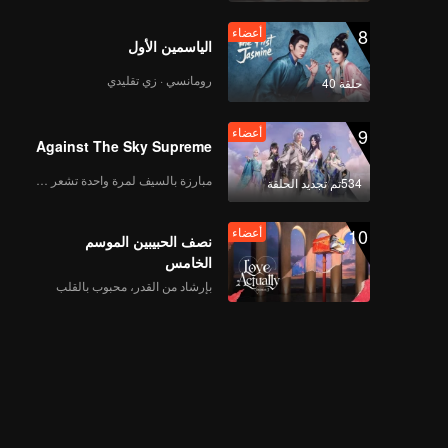
أعضاء
8
أعضاء
موزا تشيكو | الحلقة 10A
الياسمين الأول
رومانسي · زي تقليدي
حلقة 40
أعضاء
9
أعضاء
موزا تشيكو | الحلقة 10B
Against The Sky Supreme
مبارزة بالسيف لمرة واحدة تشعر بالحرية
534تم تجديد الحلقة
أعضاء
10
أعضاء
موزا تشيكو | الحلقة 11A
نصف الحبيبين الموسم
الخامس
بإرشاد من القدر، محبوب بالقلب
أعضاء
موزا تشيكو | الحلقة 11B
أعضاء
موزا تشيكو | الحلقة 12A