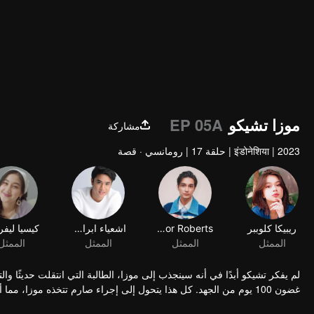
موزا تشيكو
EP 05A
مشاركة
2023
|
इंडोनेशिया
|
حلقة 17
|
رومانسي · قصة
ريبيكا كلوببر
Junior Roberts
اشعياء ابراهيم
الممثل
الممثل
الممثل
الممثل
لم يفكر تشيكو أبدًا في أنه سينجذب إلى موزا، الطالبة التي انتقلت حديثًا 
غضون 100 يوم من الجهد. كل هذا يتحول إلى إجراء صارم تتخذه موزا، مما أحدث تطورًا كبيرًا في المؤامرة: الآن تشيكو هو هدفها.