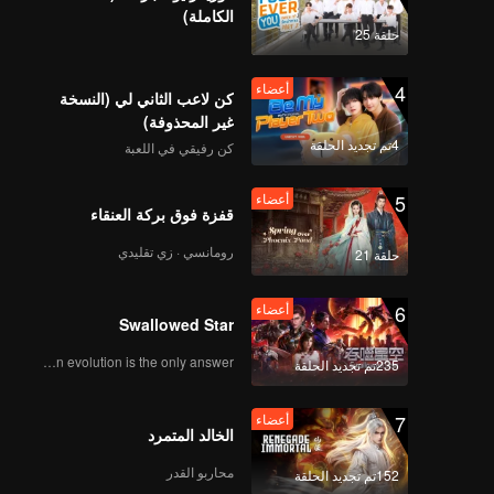
الكاملة)
حلقة 25
أعضاء
4
أعضاء
موزا تشيكو | الحلقة 08A
كن لاعب الثاني لي (النسخة
غير المحذوفة)
4تم تجديد الحلقة
كن رفيقي في اللعبة
أعضاء
5
أعضاء
موزا تشيكو | الحلقة 08B
قفزة فوق بركة العنقاء
رومانسي · زي تقليدي
حلقة 21
أعضاء
6
أعضاء
موزا تشيكو | الحلقة 09A
Swallowed Star
Human evolution is the only answer.
235تم تجديد الحلقة
أعضاء
7
أعضاء
موزا تشيكو | الحلقة 09B
الخالد المتمرد
محاربو القدر
152تم تجديد الحلقة