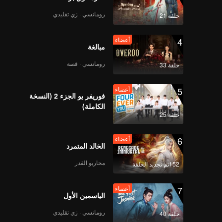
رومانسي · زي تقليدي
حلقة 21
Spoiler EP3A:
Caramel is really
4
أعضاء
worried about Juna |
مبالغة
The Spray Boy
رومانسي · قصة
حلقة 33
أعضاء
وجهان لأرجونا | الحلقة
03A
5
أعضاء
فوريفر يو الجزء 2 (النسخة
الكاملة)
حلقة 25
Spoiler EP3B:
Handsome but still
6
أعضاء
insecure | The Spray
الخالد المتمرد
Boy
محاربو القدر
152تم تجديد الحلقة
أعضاء
وجهان لأرجونا | الحلقة
03B
7
أعضاء
الياسمين الأول
رومانسي · زي تقليدي
حلقة 40
Spoiler EP4A: Juna's