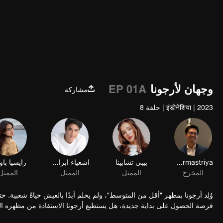
وجهان لأرجونا
EP 01A
مشاركة
2023
|
इंडोनेशिया
|
حلقة 8
Adhe Dharmastriya
بيبي تشابينا
اشعياء ابراهيم
رايسيا باو
المخرج
الممثل
الممثل
الممثل
وُلِد أرجونا بمظهر "أقل من المتوسط"، ولم يحلم أبدًا بالعيش حياةً شعبية.
فرصة الحصول على بداية جديدة، هل يستطيع أرجونا الاستفادة من مظهره ال