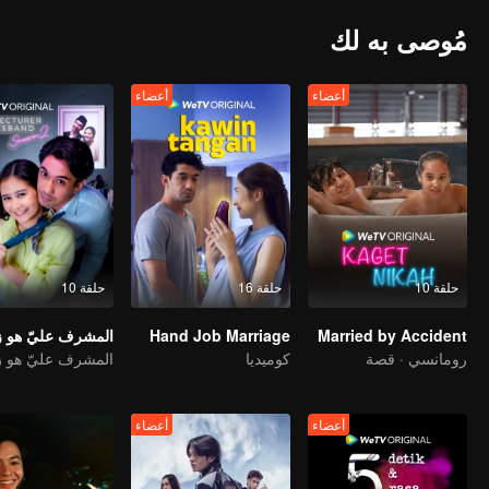
مُوصى به لك
أعضاء
أعضاء
حلقة 10
حلقة 16
حلقة 10
Hand Job Marriage
Married by Accident
رومانسي · قصة
كوميديا
أعضاء
أعضاء