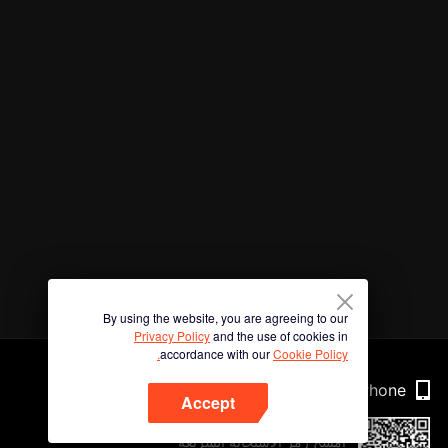
By using the website, you are agreeing to our
Privacy Policy
and the use of cookies in
accordance with our
Cookie Policy.
Phone
Accept
امسح رمز الاستجابة السريعة