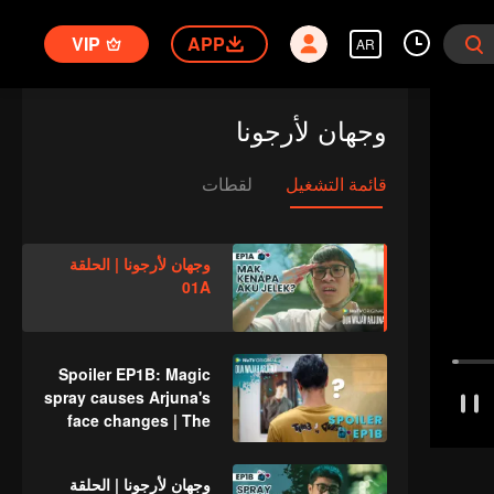
VIP
APP
AR
وجهان لأرجونا
قائمة التشغيل
لقطات
وجهان لأرجونا | الحلقة
01A
Spoiler EP1B: Magic
spray causes Arjuna's
face changes | The
Spray Boy
وجهان لأرجونا | الحلقة