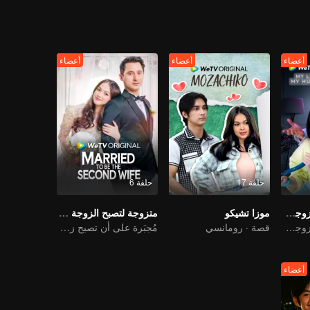
أعضاء
أعضاء
أعضاء
حلقة 17
حلقة 6
المشرف عليّ هو زوجي 2
موزا تشيكو
متزوجة لتصبح الزوجة الثانية
المشرف عليّ هو زوجي 2
قصة · رومانسي
مُجبَرة على أن تصبح زوجة ثانية، فقط لإنقاذ عائلتها..
أعضاء