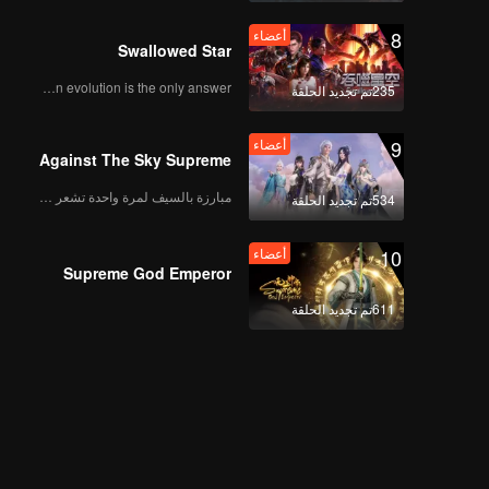
face changing during
8
أعضاء
a date?! | The Spray
Swallowed Star
Boy
Human evolution is the only answer.
235تم تجديد الحلقة
أعضاء
وجهان لأرجونا | الحلقة
04A
9
أعضاء
Against The Sky Supreme
مبارزة بالسيف لمرة واحدة تشعر بالحرية
534تم تجديد الحلقة
Spoiler EP4B: Starting
to forget his root,
10
أعضاء
Juna is changing |
Supreme God Emperor
The Spray Boy
611تم تجديد الحلقة
أعضاء
وجهان لأرجونا | الحلقة
04B
Spoiler EP5A: Erggh!
Arjuna makes
Caramel jealous | The