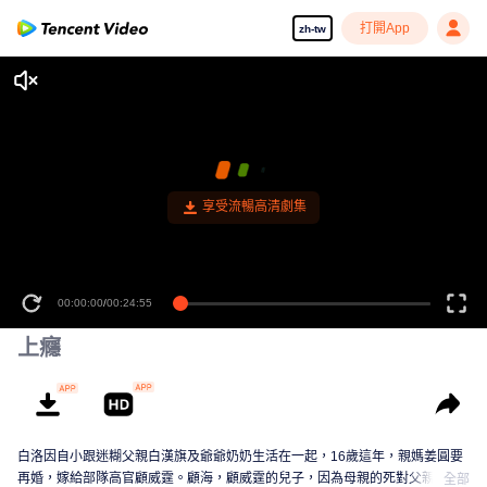
打開App
zh-tw
享受流暢高清劇集
00:00:00
/
00:24:55
上癮
白洛因自小跟迷糊父親白漢旗及爺爺奶奶生活在一起，16歲這年，親媽姜圓要
再婚，嫁給部隊高官顧威霆。顧海，顧威霆的兒子，因為母親的死對父親一直
全部