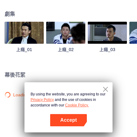
心懷怨恨。兩個帶著牴觸情緒兄弟因為機緣巧合在同一個班裡，隨著時間的推
移，慢慢產生了不一樣的感情，白洛因的同學尤其和發小楊猛也在這段感情中
劇集
起了不小的作用。
上癮_01
上癮_02
上癮_03
幕後花絮
By using the website, you are agreeing to our
Loading…
Privacy Policy
and the use of cookies in
accordance with our
Cookie Policy.
Accept
打開App