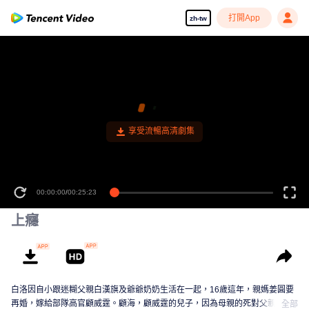
打開App
zh-tw
00:00:00
/
00:25:23
上癮
白洛因自小跟迷糊父親白漢旗及爺爺奶奶生活在一起，16歲這年，親媽姜圓要
再婚，嫁給部隊高官顧威霆。顧海，顧威霆的兒子，因為母親的死對父親一直
全部