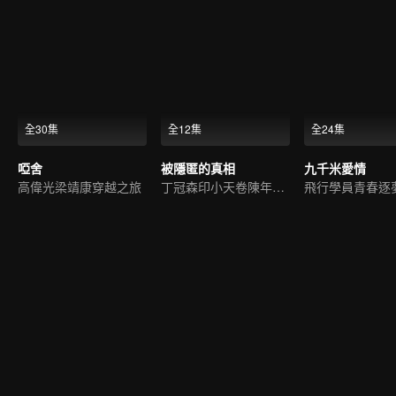
全30集
全12集
全24集
啞舍
被隱匿的真相
九千米愛情
高偉光梁靖康穿越之旅
丁冠森印小天卷陳年懸案
飛行學員青春逐