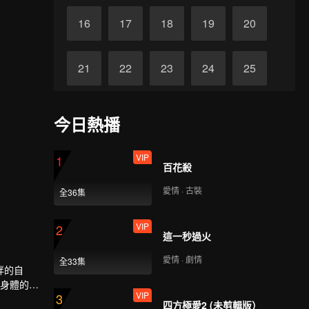
16
17
18
19
20
21
22
23
24
25
26
27
28
29
30
今日熱播
VIP
1
百花殺
愛情 · 古裝
全36集
VIP
2
這一秒過火
愛情 · 劇情
全33集
胖的自
具身體的祕
VIP
3
時，這幅
四方極愛2 (未剪輯版）