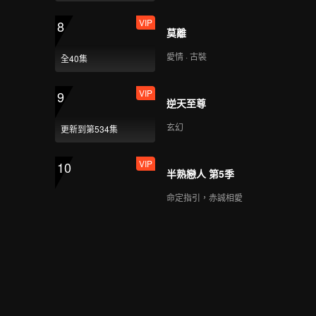
VIP
8
莫離
愛情 · 古裝
全40集
VIP
9
逆天至尊
玄幻
更新到第534集
VIP
10
半熟戀人 第5季
命定指引，赤誠相愛