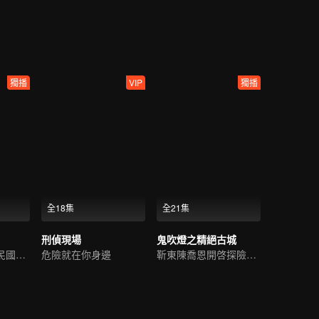
逐漸甦醒，層層謎團逐漸解開。
獨播
VIP
獨播
全18集
全21集
刑偵現場
鬼吹燈之精絕古城
白宇尤靖茹詮釋民國偵探範
危險就在你身邊
靳東陳喬恩開啓探險之旅