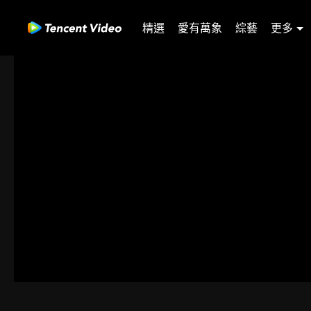
精選
愛有萬象
綜藝
更多