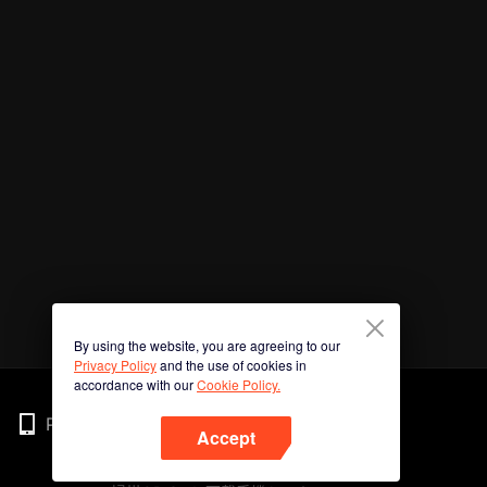
By using the website, you are agreeing to our
Privacy Policy
and the use of cookies in
accordance with our
Cookie Policy.
Phone
Accept