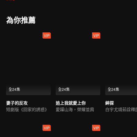
帥氣身體隱藏著巨大祕密逐漸浮出水面，帥氣身體原本的主人 kris 
為你推薦
VIP
VIP
全24集
全24集
全24集
妻子的反攻
追上我就愛上你
紳探
短劇版《回家的誘惑》
愛躍山海，榮耀並肩
VIP
VIP