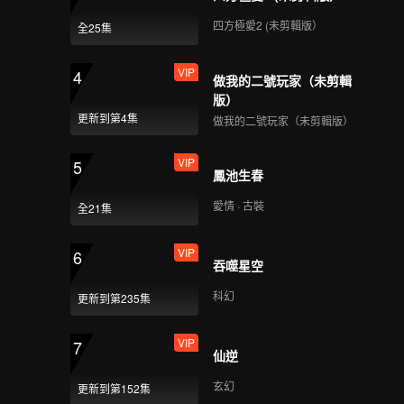
四方極愛2 (未剪輯版）
全25集
VIP
4
做我的二號玩家（未剪輯
版）
更新到第4集
做我的二號玩家（未剪輯版）
VIP
5
鳳池生春
愛情 · 古裝
全21集
VIP
6
吞噬星空
科幻
更新到第235集
VIP
7
仙逆
玄幻
更新到第152集