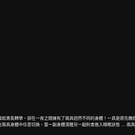
璇
李玉璽
演員
鼓起勇氣轉學，卻在一夜之間擁有了兩具迥然不同的身體！一具是原先醜
兩具身體中任意切換，當一副身體清醒另一副則會進入睡眠狀態 … 兩
開始了完全不同的生活，感受到“金字塔頂”人生的美妙和便利，與此同