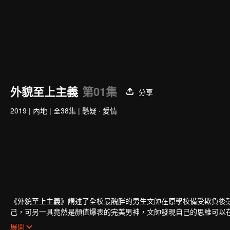
外貌至上主義
第01集
分享
2019
|
內地
|
全38集
|
懸疑 · 愛情
Wu Jianxin
張大大
羅門
王子
導演
演員
演員
演員
《外貌至上主義》講述了全校最醜胖的男生文帥在原學校備受欺負後
己，可另一具竟然是顏值爆表的完美男神，文帥發現自己的思維可以在
密使文帥原先的生活發生了天翻地覆的變化，受到了從未有過的歡迎，
展開