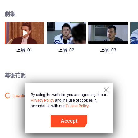
心懷怨恨。兩個帶著牴觸情緒兄弟因為機緣巧合在同一個班裡，隨著時間的推
移，慢慢產生了不一樣的感情，白洛因的同學尤其和發小楊猛也在這段感情中
劇集
起了不小的作用。
上癮_01
上癮_02
上癮_03
幕後花絮
By using the website, you are agreeing to our
Loading…
Privacy Policy
and the use of cookies in
accordance with our
Cookie Policy.
Accept
打開App