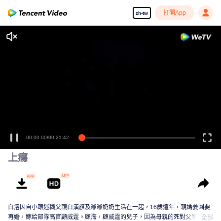
打開App
zh-tw
00:00:00
/
00:21:42
上癮
白洛因自小跟迷糊父親白漢旗及爺爺奶奶生活在一起，16歲這年，親媽姜圓要
再婚，嫁給部隊高官顧威霆。顧海，顧威霆的兒子，因為母親的死對父親一直
全部