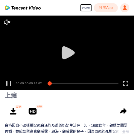
打開App
zh-tw
00:00:00
/
00:24:02
上癮
白洛因自小跟迷糊父親白漢旗及爺爺奶奶生活在一起，16歲這年，親媽姜圓要
再婚，嫁給部隊高官顧威霆。顧海，顧威霆的兒子，因為母親的死對父親一直
全部