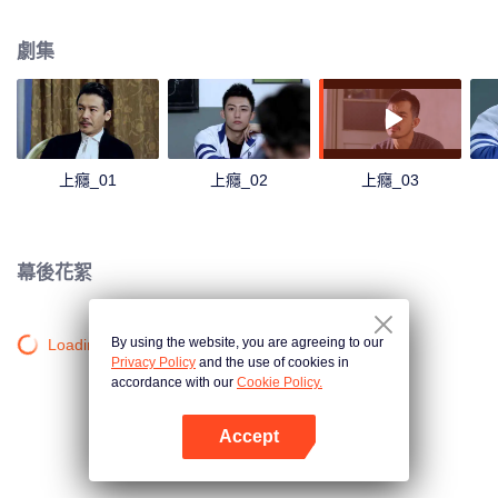
心懷怨恨。兩個帶著牴觸情緒兄弟因為機緣巧合在同一個班裡，隨著時間的推
移，慢慢產生了不一樣的感情，白洛因的同學尤其和發小楊猛也在這段感情中
劇集
起了不小的作用。
上癮_01
上癮_02
上癮_03
幕後花絮
By using the website, you are agreeing to our
Loading…
Privacy Policy
and the use of cookies in
accordance with our
Cookie Policy.
Accept
打開App