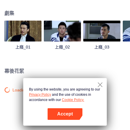
心懷怨恨。兩個帶著牴觸情緒兄弟因為機緣巧合在同一個班裡，隨著時間的推
移，慢慢產生了不一樣的感情，白洛因的同學尤其和發小楊猛也在這段感情中
劇集
起了不小的作用。
上癮_01
上癮_02
上癮_03
幕後花絮
By using the website, you are agreeing to our
Loading…
Privacy Policy
and the use of cookies in
accordance with our
Cookie Policy.
Accept
打開App