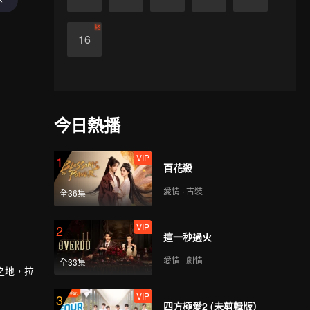
終
16
今日熱播
VIP
1
百花殺
愛情 · 古裝
全36集
VIP
2
這一秒過火
愛情 · 劇情
全33集
之地，拉
VIP
3
四方極愛2 (未剪輯版）