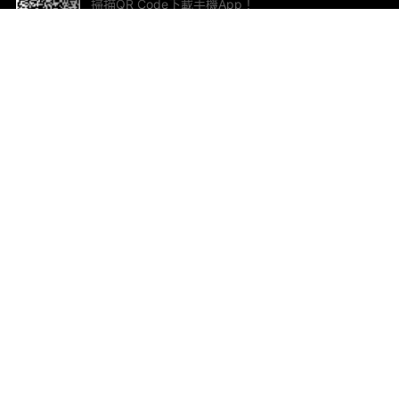
掃描QR Code下載手機App！
幫助與回饋
關
意見反饋
加
聯
電郵
ted.