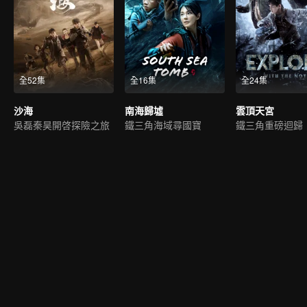
全52集
全16集
全24集
沙海
南海歸墟
雲頂天宮
吳磊秦昊開啓探險之旅
鐵三角海域尋國寶