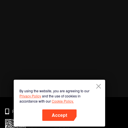
By using the website, you are agreeing to our
Privacy Policy
and the use of cookies in
accordance with our
Cookie Policy.
Phone
Accept