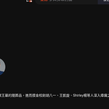
墓的隨葬品，進而摸金校尉胡八一、王凱旋、Shirley楊等人深入瘴癘