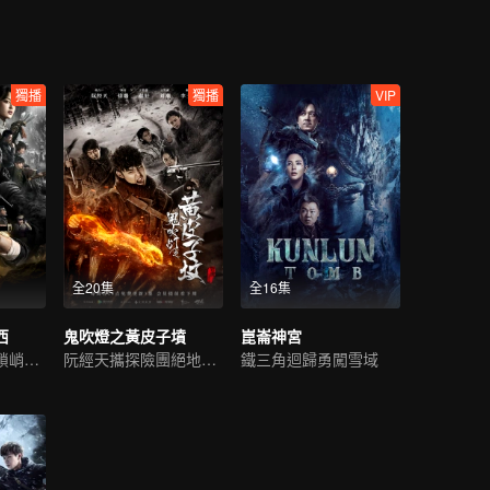
獨播
獨播
VIP
全20集
全16集
西
鬼吹燈之黃皮子墳
崑崙神宮
潘粵明高偉光解鎖峭壁懸棺
阮經天攜探險團絕地求生
鐵三角迴歸勇闖雪域