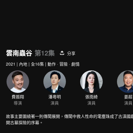
雲南蟲谷
第12集
分享
2021
|
內地
|
全16集
|
動作 · 冒險 · 劇情
費振翔
潘粵明
張雨綺
姜超
導演
演員
演員
演員
故事主要圍繞著一則傳聞展開，傳聞中救人性命的雮塵珠成了古滇國獻王
開古墓探險的序幕。