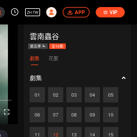
APP
VIP
ZH-TW
雲南蟲谷
第五季
全16集
劇集
花絮
劇集
01
02
03
04
05
06
07
08
09
10
11
12
13
14
15