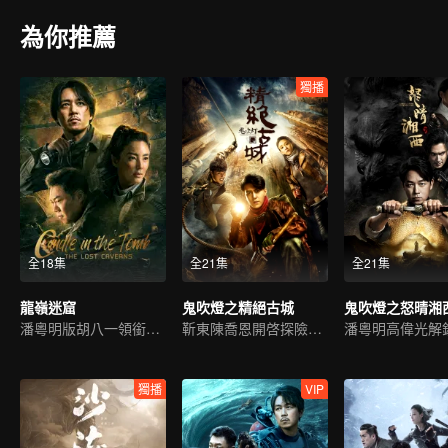
為你推薦
獨播
全18集
全21集
全21集
龍嶺迷窟
鬼吹燈之精絕古城
鬼吹燈之怒晴湘
潘粵明版胡八一領銜新冒險
靳東陳喬恩開啓探險之旅
獨播
VIP