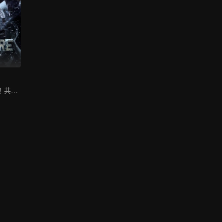
鐵三角重磅迴歸！共破迷霧