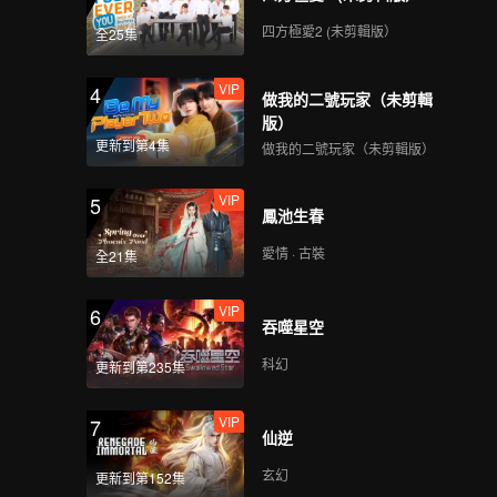
四方極愛2 (未剪輯版）
全25集
VIP
4
做我的二號玩家（未剪輯
版）
更新到第4集
做我的二號玩家（未剪輯版）
VIP
5
鳳池生春
愛情 · 古裝
全21集
VIP
6
吞噬星空
科幻
更新到第235集
VIP
7
仙逆
玄幻
更新到第152集