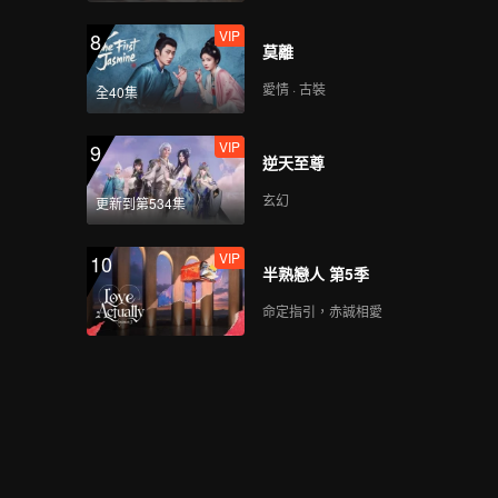
VIP
8
莫離
愛情 · 古裝
全40集
VIP
9
逆天至尊
玄幻
更新到第534集
VIP
10
半熟戀人 第5季
命定指引，赤誠相愛