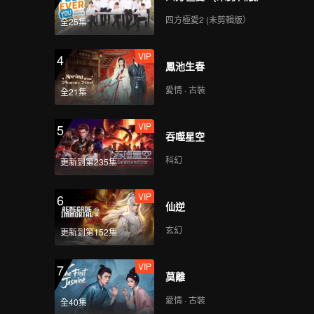
四方極愛2 (未剪輯版）
全25集
VIP
4
鳳池生春
愛情 · 古裝
全21集
VIP
5
吞噬星空
科幻
更新到第235集
VIP
6
仙逆
玄幻
更新到第152集
VIP
7
莫離
愛情 · 古裝
全40集