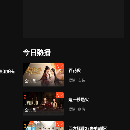
今日熱播
VIP
1
百花殺
裏混的有
愛情 · 古裝
全36集
始扮演假
VIP
2
這一秒過火
愛情 · 劇情
全33集
VIP
3
四方極愛2 (未剪輯版）