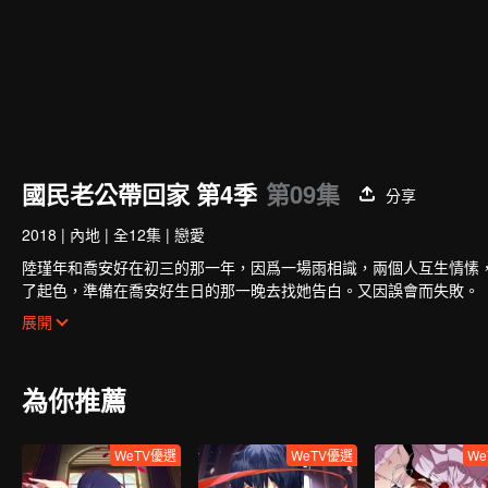
國民老公帶回家 第4季
第09集
分享
2018
|
內地
|
全12集
|
戀愛
陸瑾年和喬安好在初三的那一年，因爲一場雨相識，兩個人互生情愫
了起色，準備在喬安好生日的那一晚去找她告白。又因誤會而失敗。
五年後，韓如初找了陸瑾年來扮演許嘉木，然後並放出和喬安好聯姻
展開
未婚夫妻。兩人的關係卻因之前的誤會處於冰封狀態。直到陸瑾年兩
兩人的感情因一次又一次的誤會和旁人的阻隔而生隙，直到最後喬安
為你推薦
WeTV優選
WeTV優選
We