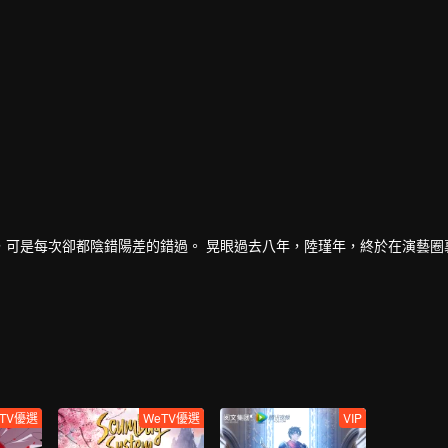
，可是每次卻都陰錯陽差的錯過。 晃眼過去八年，陸瑾年，終於在演藝圈
的消息，企圖以穩住家族企業，曾經互相暗戀的兩個人，再次重逢，並開
人互相坦露心跡，重修舊好。
好知道真相……
TV優選
WeTV優選
VIP