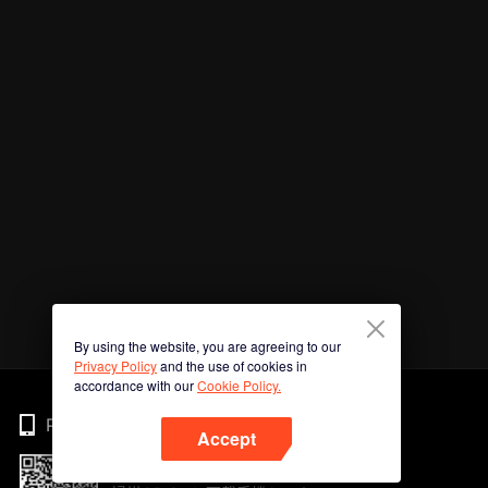
By using the website, you are agreeing to our
Privacy Policy
and the use of cookies in
accordance with our
Cookie Policy.
Phone
Accept