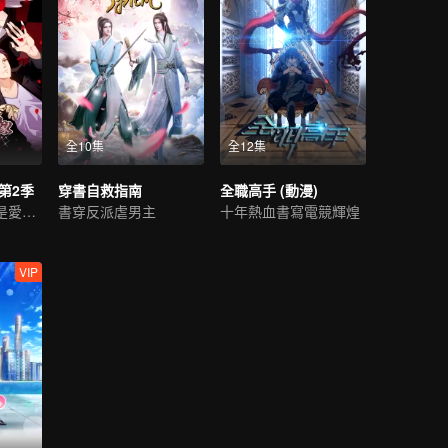
全10集
全12集
第2季
穿書自救指南
全職高手 (動漫)
嘴上不說，但還是愛着你
書穿反派虐男主
十年熱血書寫電競輝煌
VIP