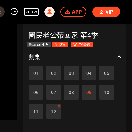
APP
VIP
ZH-TW
國民老公帶回家 第4季
Season 4
全12集
WeTV優選
劇集
01
02
03
04
05
06
07
08
09
10
終
11
12