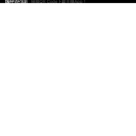
掃描QR Code下載手機App！
幫助與回饋
關
意見反饋
加
聯
電郵
ted.