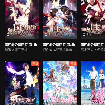
全12集
全12集
全12集
國民老公帶回家 第1季
國民老公帶回家 第3季
國民老公帶回家 
新婚之夜三不許
把你放進我不堪重負的心底
獨播
獨播
全12集
全20集
全32集