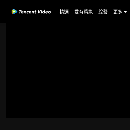
精選
愛有萬象
綜藝
更多