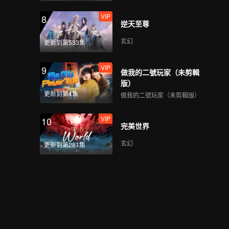
VIP
8
逆天至尊
玄幻
更新到第533集
VIP
9
做我的二號玩家（未剪輯
版）
更新到第4集
做我的二號玩家（未剪輯版）
VIP
10
完美世界
玄幻
更新到第281集