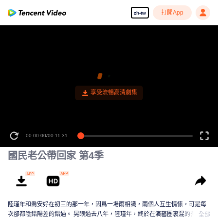
打開App
zh-tw
00:00:00
/
00:11:31
國民老公帶回家 第4季
陸瑾年和喬安好在初三的那一年，因爲一場雨相識，兩個人互生情愫，可是每
次卻都陰錯陽差的錯過。 晃眼過去八年，陸瑾年，終於在演藝圈裏混的有了起
全部