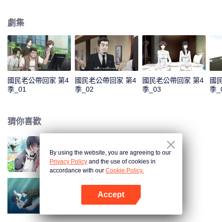
色，準備在喬安好生日的那一晚去找她告白。又因誤會而失敗。 五年後，韓如
初找了陸瑾年來扮演許嘉木，然後並放出和喬安好聯姻的消息，企圖以穩住家
劇集
族企業，曾經互相暗戀的兩個人，再次重逢，並開始扮演假未婚夫妻。兩人的
關係卻因之前的誤會處於冰封狀態。直到陸瑾年兩人互相坦露心跡，重修舊
好。 兩人的感情因一次又一次的誤會和旁人的阻隔而生隙，直到最後喬安好知
道真相……
國民老公帶回家 第4
國民老公帶回家 第4
國民老公帶回家 第4
國民
季_01
季_02
季_03
季_
猜你喜歡
By using the website, you are agreeing to our
國民老公帶回家 第1季
Privacy Policy
and the use of cookies in
accordance with our
Cookie Policy.
Accept
國民老公帶回家 第3季
打開App