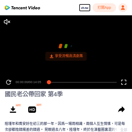
打開App
zh-tw
享受流暢高清劇集
00:00:00
/
00:14:05
國民老公帶回家 第4季
陸瑾年和喬安好在初三的那一年，因爲一場雨相識，兩個人互生情愫，可是每
次卻都陰錯陽差的錯過。 晃眼過去八年，陸瑾年，終於在演藝圈裏混的有了起
全部