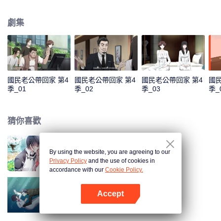
色，準備在喬安好生日的那一晚去找她告白。又因誤會而失敗。 五年後，韓如
初找了陸瑾年來扮演許嘉木，然後並放出和喬安好聯姻的消息，企圖以穩住家
劇集
族企業，曾經互相暗戀的兩個人，再次重逢，並開始扮演假未婚夫妻。兩人的
關係卻因之前的誤會處於冰封狀態。直到陸瑾年兩人互相坦露心跡，重修舊
好。 兩人的感情因一次又一次的誤會和旁人的阻隔而生隙，直到最後喬安好知
道真相……
國民老公帶回家 第4
國民老公帶回家 第4
國民老公帶回家 第4
國民
季_01
季_02
季_03
季_
猜你喜歡
By using the website, you are agreeing to our
國民老公帶回家 第1季
Privacy Policy
and the use of cookies in
accordance with our
Cookie Policy.
Accept
國民老公帶回家 第3季
打開App