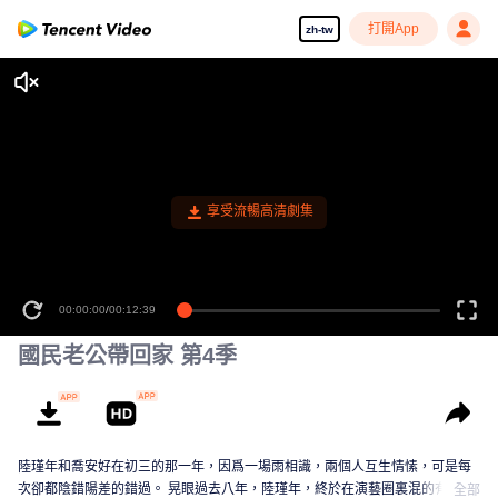
打開App
zh-tw
享受流暢高清劇集
00:00:00
/
00:12:39
國民老公帶回家 第4季
陸瑾年和喬安好在初三的那一年，因爲一場雨相識，兩個人互生情愫，可是每
次卻都陰錯陽差的錯過。 晃眼過去八年，陸瑾年，終於在演藝圈裏混的有了起
全部