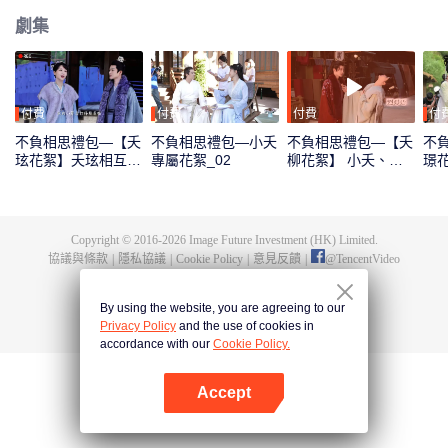
劇集
付費
付費
付費
付
不負相思禮包—【夭
不負相思禮包—小夭
不負相思禮包—【夭
不
玹花絮】夭玹相互扶
專屬花絮_02
柳花絮】 小夭、防
璟
持_01
風邶心跳聲_03
白_
Copyright © 2016-
2026
Image Future Investment (HK) Limited.
協議與條款
|
隱私協議
|
Cookie Policy
|
意見反饋
|
@
TencentVideo
By using the website, you are agreeing to our
Privacy Policy
and the use of cookies in
accordance with our
Cookie Policy.
Accept
打開App