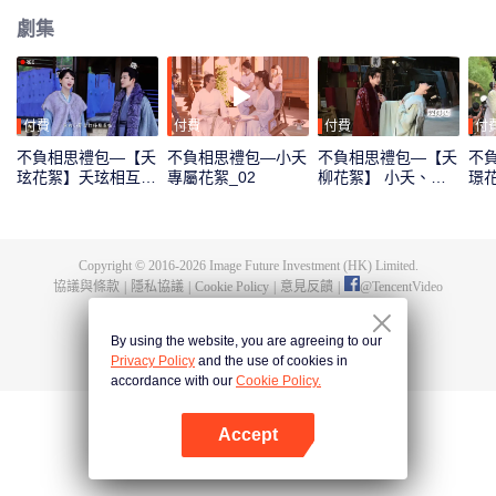
劇集
付費
付費
付費
付
不負相思禮包—【夭
不負相思禮包—小夭
不負相思禮包—【夭
不
玹花絮】夭玹相互扶
專屬花絮_02
柳花絮】 小夭、防
璟
持_01
風邶心跳聲_03
白_
Copyright © 2016-
2026
Image Future Investment (HK) Limited.
協議與條款
|
隱私協議
|
Cookie Policy
|
意見反饋
|
@
TencentVideo
By using the website, you are agreeing to our
Privacy Policy
and the use of cookies in
accordance with our
Cookie Policy.
Accept
打開App