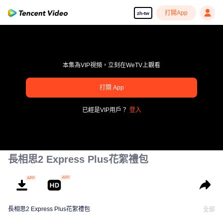
打開App
zh-tw
本集為VIP視頻，立刻在WeTV上觀看
pay limit
打開 App
錯誤碼: 70013083.-1-b79664ff32be61fa15e070a88d763453
已經是VIP用戶？
登入
00:00:00
/
00:00:00
長相思2 Express Plus花絮禮包
長相思2 Express Plus花絮禮包
全部