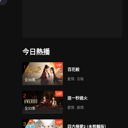
今日熱播
VIP
1
百花殺
愛情 · 古裝
全36集
VIP
2
這一秒過火
愛情 · 劇情
全33集
VIP
3
四方極愛2 (未剪輯版）