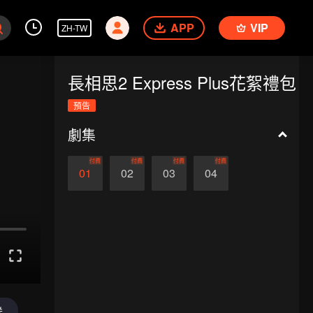
APP
VIP
ZH-TW
長相思2 Express Plus花絮禮包
預告
劇集
付費
付費
付費
付費
01
02
03
04
送