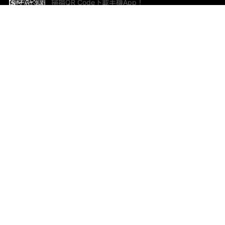
掃描QR Code下載手機App！
幫助與回饋
關
意見反饋
加
聯
電郵
ted.