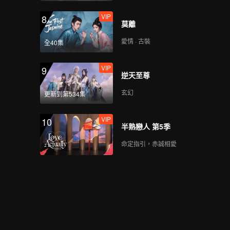
VIP
8
莫離
愛情 · 古裝
全40集
VIP
9
逆天至尊
玄幻
更新到第534集
VIP
10
半熟戀人 第5季
命定指引，赤誠相愛