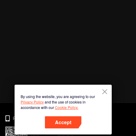
By using the website, you are agreeing to our
Privacy Policy
and the use of cookies in
accordance with our
Cookie Policy.
Phone
Accept