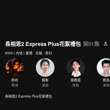
長相思2 Express Plus花絮禮包
第01集
2024
|
內地
|
愛情 · 古裝 · 奇幻
杨欢
楊紫
張晚意
鄧爲
導演
演員
演員
演員
長相思2 Express Plus花絮禮包