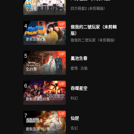
四方極愛2 (未剪輯版）
全25集
VIP
4
做我的二號玩家（未剪輯
版）
更新到第4集
做我的二號玩家（未剪輯版）
VIP
5
鳳池生春
愛情 · 古裝
全21集
VIP
6
吞噬星空
科幻
更新到第235集
VIP
7
仙逆
玄幻
更新到第152集