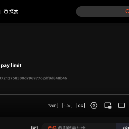
|
探索
pay limit
720P
1.0x
CC
07212758500d79697762df8d848b46
登錄
參與彈幕討論
發