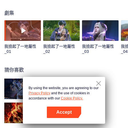
收穫無數技能。他先是解決了千秋谷的內憂外患，大勝前來挑釁的宣武國；隨
後應宣武國皇帝的請求，化解人族危機，打敗妖族聖子，從而使人族免於妖族
劇集
的迫害，並復甦了玄元世界的天地靈氣；玄元世界靈氣復甦後，界外勢力將玄
元世界視為一塊肥肉，開始搶奪。為保此界安寧，風夏與塵海老祖攜手弒神，
守護住了世界和平；但塵海老祖卻因此不幸身逝，為找到使塵海老祖復生的辦
法，風夏最終踏上了成神之路。
我撿起了一地屬性
我撿起了一地屬性
我撿起了一地屬性
我
_01
_02
_03
_04
猜你喜歡
By using the website, you are agreeing to our
卡徒
Privacy Policy
and the use of cookies in
accordance with our
Cookie Policy.
Accept
大猿魂
打開App