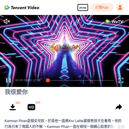
打開App
zh-tw
00:00:00
/
00:12:30
我很愛你
Kamnan Phan是個女兒奴，於是他一直將Kru Lalita當做男孩子在養育。他的
行為引來了周圍人的不解.。Kamnan Phan一直在尋找一個稱心如意的醫生女
全部