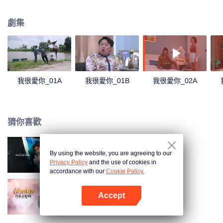
婿，於是在得知這件事後的 Rumpey, Rampan, Yanang準備助攻Palad phum
愛上Kru Lalita。正當一切都朝著完美的方向進行時Phum的前任Prai Fah回來
劇集
了，而此時她身邊已有帥氣多金的老公Tide。Tide決定要解決任何來糾纏自己
女人的人...
我很愛你_01A
我很愛你_01B
我很愛你_02A
猜你喜歡
By using the website, you are agreeing to our
如果蝸牛有愛情 (泰國版)
Privacy Policy
and the use of cookies in
accordance with our
Cookie Policy.
Accept
公主龍玉
打開App