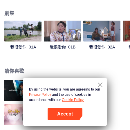
婿，於是在得知這件事後的 Rumpey, Rampan, Yanang準備助攻Palad phum
愛上Kru Lalita。正當一切都朝著完美的方向進行時Phum的前任Prai Fah回來
劇集
了，而此時她身邊已有帥氣多金的老公Tide。Tide決定要解決任何來糾纏自己
女人的人...
我很愛你_01A
我很愛你_01B
我很愛你_02A
猜你喜歡
By using the website, you are agreeing to our
如果蝸牛有愛情 (泰國版)
Privacy Policy
and the use of cookies in
accordance with our
Cookie Policy.
Accept
公主龍玉
打開App