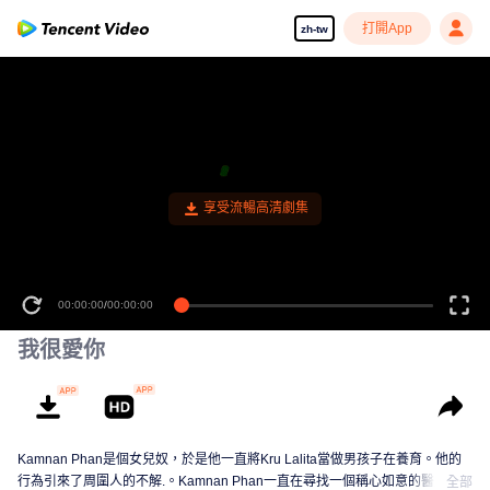
打開App
zh-tw
享受流暢高清劇集
00:00:00
/
00:00:00
我很愛你
Kamnan Phan是個女兒奴，於是他一直將Kru Lalita當做男孩子在養育。他的
行為引來了周圍人的不解.。Kamnan Phan一直在尋找一個稱心如意的醫生女
全部