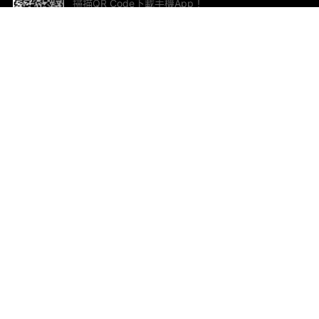
掃描QR Code下載手機App！
幫助與回饋
關
意見反饋
加
聯
電郵
ted.