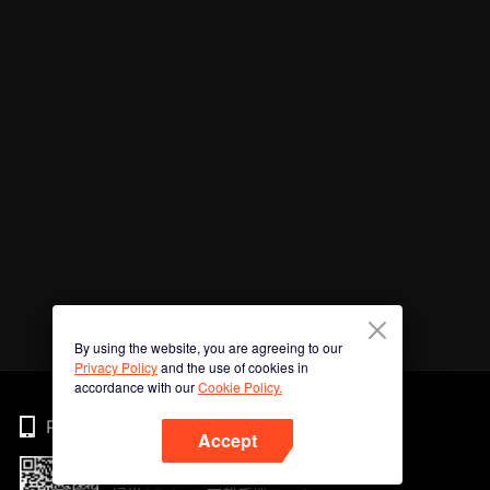
By using the website, you are agreeing to our
Privacy Policy
and the use of cookies in
accordance with our
Cookie Policy.
Phone
Accept