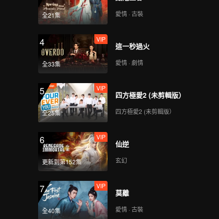
的阿姨交
愛情 · 古裝
全21集
我的甜酷女上司_04B
VIP
4
這一秒過火
愛情 · 劇情
全33集
我的甜酷女上司_05A
VIP
5
四方極愛2 (未剪輯版）
四方極愛2 (未剪輯版）
全25集
我的甜酷女上司_05B
VIP
6
仙逆
玄幻
更新到第152集
我的甜酷女上司_06A
VIP
7
莫離
愛情 · 古裝
全40集
我的甜酷女上司_06B