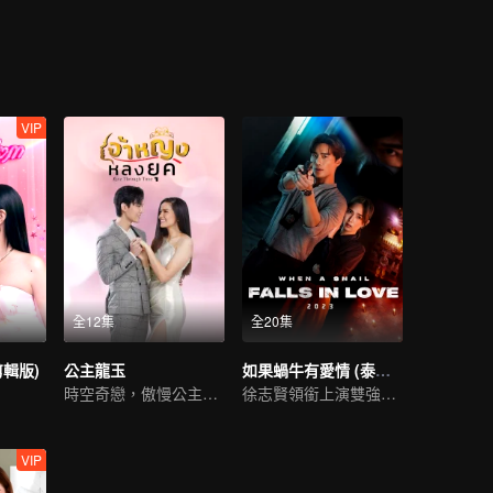
了一場設計師比賽，她希望自己能獲勝，拒絕了雷伊的幫助。但在和雷伊
則向琳恩勇敢地告白了。
VIP
全12集
全20集
剪輯版)
公主龍玉
如果蝸牛有愛情 (泰國版)
時空奇戀，傲慢公主情牽異代
徐志賢領銜上演雙強探案
VIP