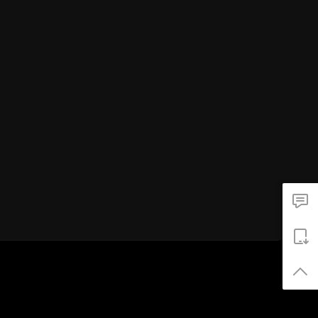
我的甜酷女上司_09A
我的甜酷女上司_09B
我的甜酷女上司_10A
終
我的甜酷女上司_10B