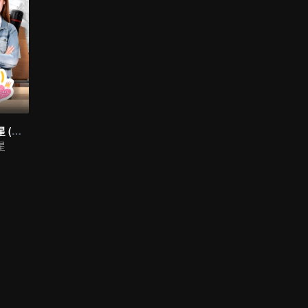
簡要成為校園之星 (未剪輯版)
星