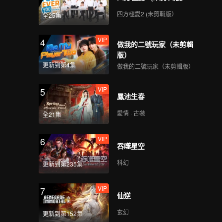
四方極愛2 (未剪輯版）
全25集
VIP
4
做我的二號玩家（未剪輯
版）
更新到第4集
做我的二號玩家（未剪輯版）
VIP
5
鳳池生春
愛情 · 古裝
全21集
VIP
6
吞噬星空
科幻
更新到第235集
VIP
7
仙逆
玄幻
更新到第152集