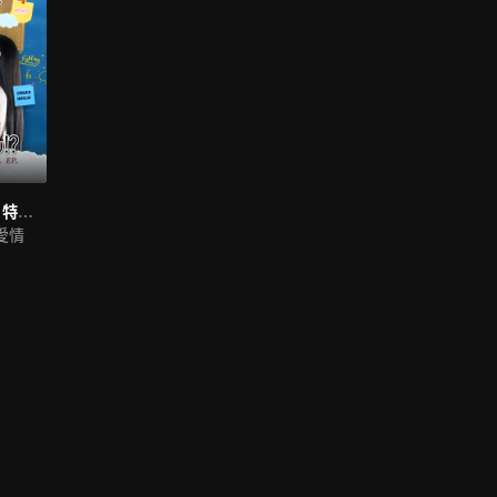
學姐 可以愛我嗎 特別篇 (未剪輯版）
愛情