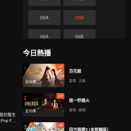
05A
05B
06A
06B
今日熱播
07A
07B
VIP
1
終
百花殺
08A
08B
愛情 · 古裝
全36集
VIP
2
這一秒過火
愛情 · 劇情
全33集
如意的醫生
ai Fah
VIP
3
四方極愛2 (未剪輯版）