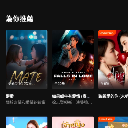
為你推薦
更新到第12D集
全20集
全6集
鏈愛
如果蝸牛有愛情 (泰國版)
致親愛的你 (未
關於友情和愛情的故事
徐志賢領銜上演雙強探案