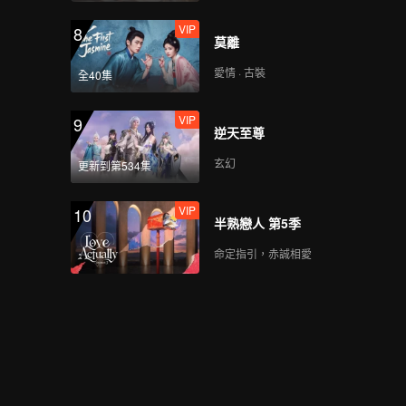
VIP
8
莫離
愛情 · 古裝
全40集
VIP
9
逆天至尊
玄幻
更新到第534集
VIP
10
半熟戀人 第5季
命定指引，赤誠相愛