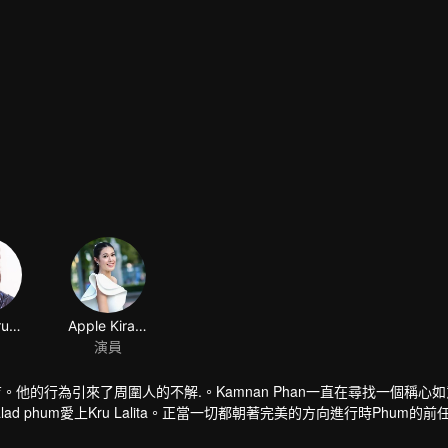
Jack Jarupong Kluaymai-ngam
Apple Kirasa homseang
演員
子在養育。他的行為引來了周圍人的不解.。Kamnan Phan一直在尋找一個稱心
lad phum愛上Kru Lalita。正當一切都朝著完美的方向進行時Phum的前任Pr
來糾纏自己女人的人...