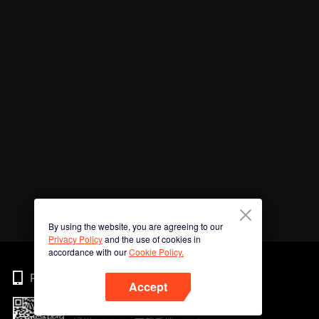
By using the website, you are agreeing to our
Privacy Policy
and the use of cookies in
accordance with our
Cookie Policy.
Phone
Accept