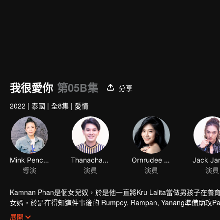
我很愛你
第05B集
分享
2022
|
泰國
|
全8集
|
愛情
Mink Penchan Vongsomphet
Thanachat Dulyachat
Ornrudee Seanla
導演
演員
演員
演員
Kamnan Phan是個女兒奴，於是他一直將Kru Lalita當做男孩
女婿，於是在得知這件事後的 Rumpey, Rampan, Yanang準備助攻Pa
回來了，而此時她身邊已有帥氣多金的老公Tide。Tide決定要解決任何
展開