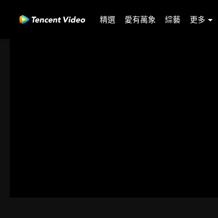
精選
愛有萬象
綜藝
更多