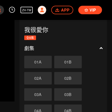
APP
VIP
ZH-TW
我很愛你
全8集
劇集
01A
01B
02A
02B
03A
03B
04A
04B