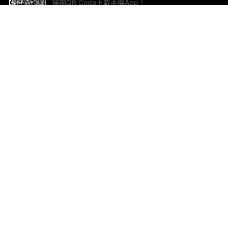
掃描QR Code下載手機App！
幫助與回饋
關
意見反饋
加
聯
電郵
ted.