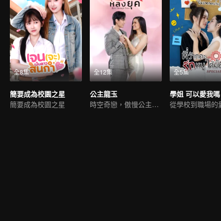
全8集
全12集
全5集
簡要成為校園之星
公主龍玉
簡要成為校園之星
時空奇戀，傲慢公主情牽異代
從學校到職場的