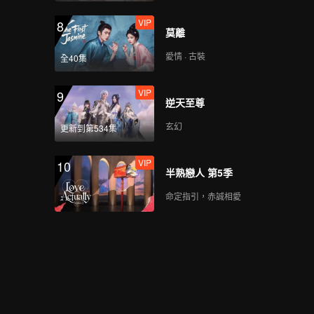
VIP
8
莫離
愛情 · 古裝
全40集
VIP
9
逆天至尊
玄幻
更新到第534集
VIP
10
半熟戀人 第5季
命定指引，赤誠相愛