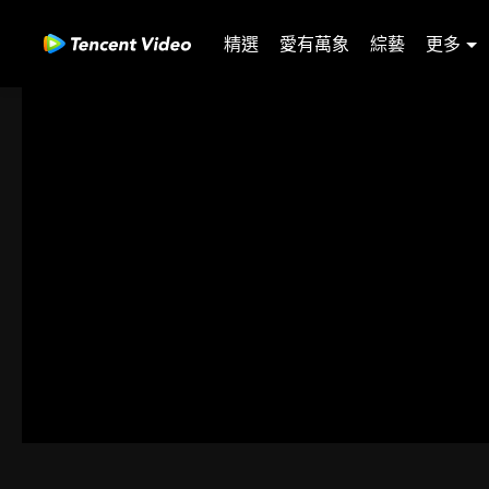
精選
愛有萬象
綜藝
更多