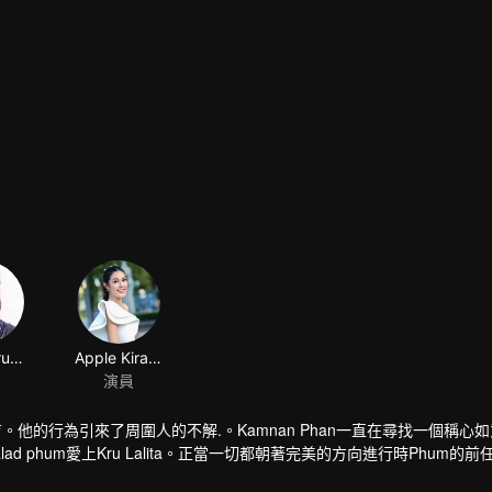
Jack Jarupong Kluaymai-ngam
Apple Kirasa homseang
演員
子在養育。他的行為引來了周圍人的不解.。Kamnan Phan一直在尋找一個稱心
lad phum愛上Kru Lalita。正當一切都朝著完美的方向進行時Phum的前任Pr
來糾纏自己女人的人...