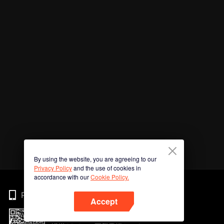
By using the website, you are agreeing to our
Privacy Policy
and the use of cookies in
accordance with our
Cookie Policy.
Phone
Accept