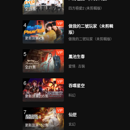
四方極愛2 (未剪輯版）
全25集
VIP
4
做我的二號玩家（未剪輯
版）
更新到第4集
做我的二號玩家（未剪輯版）
VIP
5
鳳池生春
愛情 · 古裝
全21集
VIP
6
吞噬星空
科幻
更新到第235集
VIP
7
仙逆
玄幻
更新到第152集