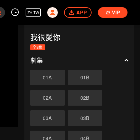
APP
VIP
ZH-TW
我很愛你
全8集
劇集
01A
01B
02A
02B
03A
03B
04A
04B