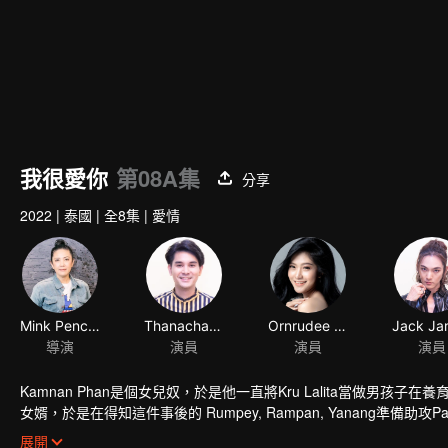
我很愛你
第08A集
分享
2022
|
泰國
|
全8集
|
愛情
Mink Penchan Vongsomphet
Thanachat Dulyachat
Ornrudee Seanla
導演
演員
演員
演員
Kamnan Phan是個女兒奴，於是他一直將Kru Lalita當做男孩
女婿，於是在得知這件事後的 Rumpey, Rampan, Yanang準備助攻Pa
回來了，而此時她身邊已有帥氣多金的老公Tide。Tide決定要解決任何
展開