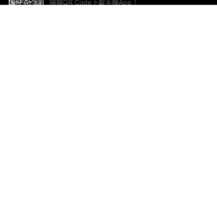
掃描QR Code下載手機App！
幫助與回饋
關
意見反饋
加
聯
電郵
ted.