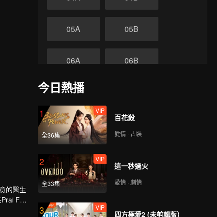
05A
05B
06A
06B
今日熱播
07A
07B
VIP
1
終
百花殺
08A
08B
愛情 · 古裝
全36集
VIP
2
這一秒過火
愛情 · 劇情
全33集
如意的醫生
ai Fah
VIP
3
四方極愛2 (未剪輯版）