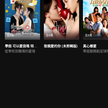
全5集
全6集
全6集
學姐 可以愛我嗎 特別篇 (未剪輯版）
致親愛的你 (未剪輯版)
真心鄉愛
從學校到職場的愛情
零經驗開創足球