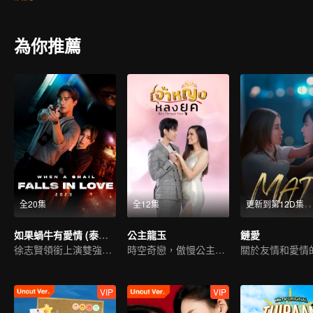
為你推薦
全20集
全12集
更新到第12D集
如果蝸牛有愛情 (泰國版)
公主龍玉
鏈愛
徐志賢領銜上演雙強探案
時空奇戀，傲慢公主情牽異代
關於友情和愛情
VIP
VIP