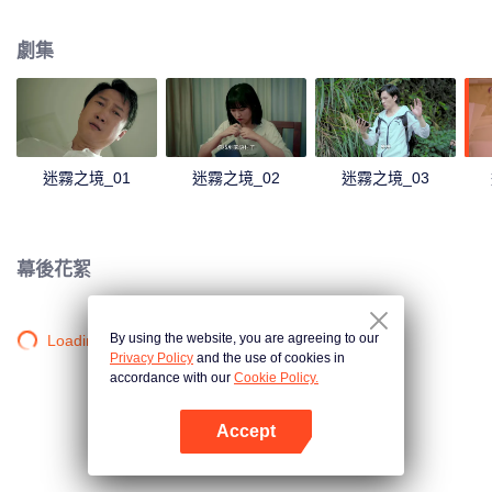
起事故有關。
劇集
迷霧之境_01
迷霧之境_02
迷霧之境_03
幕後花絮
By using the website, you are agreeing to our
Loading…
Privacy Policy
and the use of cookies in
accordance with our
Cookie Policy.
Accept
打開App