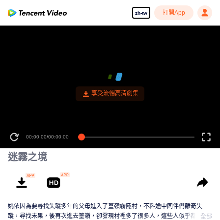
打開App
zh-tw
享受流暢高清劇集
00:00:00
/
00:00:00
迷霧之境
姚依因為要尋找失蹤多年的父母進入了篁嶺霧隱村，不料途中同伴們離奇失
蹤，尋找未果，後再次進去篁嶺，卻發現村裡多了很多人，這些人似乎都跟一
全部