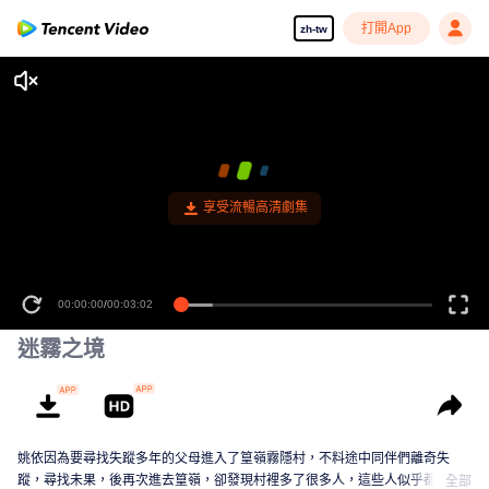
打開App
zh-tw
享受流暢高清劇集
00:00:00
/
00:03:02
迷霧之境
姚依因為要尋找失蹤多年的父母進入了篁嶺霧隱村，不料途中同伴們離奇失
蹤，尋找未果，後再次進去篁嶺，卻發現村裡多了很多人，這些人似乎都跟一
全部