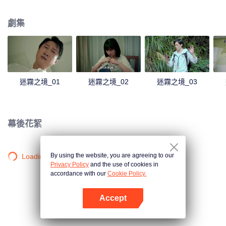
起事故有關。
劇集
迷霧之境_01
迷霧之境_02
迷霧之境_03
幕後花絮
By using the website, you are agreeing to our
Loading…
Privacy Policy
and the use of cookies in
accordance with our
Cookie Policy.
Accept
打開App