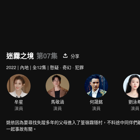
迷霧之境
第07集
分享
2022
|
內地
|
全12集
|
懸疑 · 奇幻 · 犯罪
牟星
馬敬涵
何晟銘
劉泳
演員
演員
演員
演員
姚依因為要尋找失蹤多年的父母進入了篁嶺霧隱村，不料途中同伴們
一起事故有關。