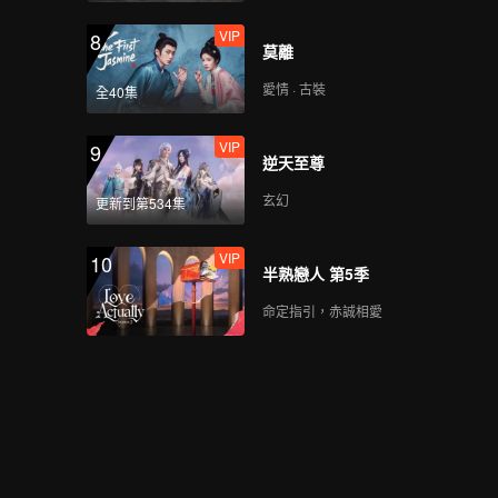
VIP
8
莫離
愛情 · 古裝
全40集
VIP
9
逆天至尊
玄幻
更新到第534集
VIP
10
半熟戀人 第5季
命定指引，赤誠相愛