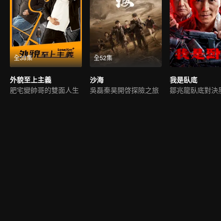
全38集
全52集
外貌至上主義
沙海
我是臥底
肥宅變帥哥的雙面人生
吳磊秦昊開啓探險之旅
鄒兆龍臥底對決