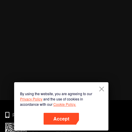
By using the website, you are agreeing to our
Privacy Policy
and the use of cookies in
accordance with our
Cookie Policy.
Phone
Accept