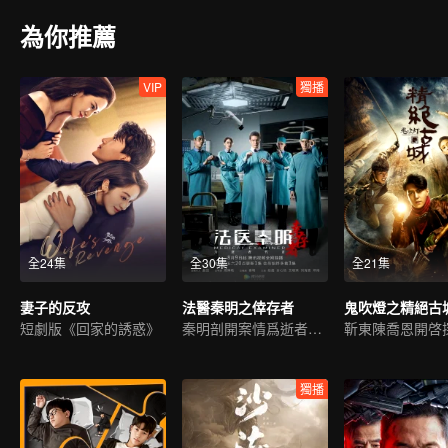
為你推薦
VIP
獨播
全24集
全30集
全21集
妻子的反攻
法醫秦明之倖存者
鬼吹燈之精絕古
短劇版《回家的誘惑》
秦明剖開案情爲逝者代言
獨播