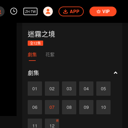
APP
VIP
ZH-TW
迷霧之境
全12集
劇集
花絮
劇集
01
02
03
04
05
06
07
08
09
10
終
11
12