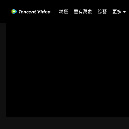
精選
愛有萬象
綜藝
更多