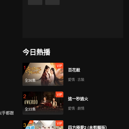
今日熱播
VIP
1
百花殺
愛情 · 古裝
全36集
VIP
2
這一秒過火
愛情 · 劇情
全33集
似乎都跟
VIP
3
四方極愛2 (未剪輯版）