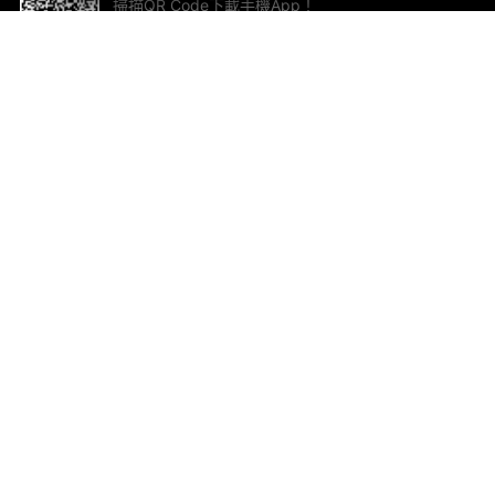
掃描QR Code下載手機App！
幫助與回饋
關
意見反饋
加
聯
電郵
ted.