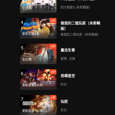
四方極愛2 (未剪輯版）
全25集
VIP
4
做我的二號玩家（未剪輯
版）
更新到第4集
做我的二號玩家（未剪輯版）
VIP
5
鳳池生春
愛情 · 古裝
全21集
VIP
6
吞噬星空
科幻
更新到第235集
VIP
7
仙逆
玄幻
更新到第152集