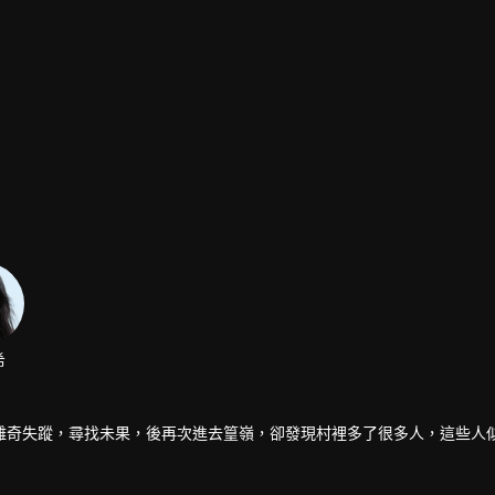
希
離奇失蹤，尋找未果，後再次進去篁嶺，卻發現村裡多了很多人，這些人