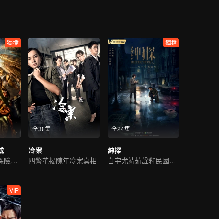
獨播
獨播
全30集
全24集
城
冷案
紳探
靳東陳喬恩開啓探險之旅
四警花揭陳年冷案真相
白宇尤靖茹詮釋民國偵探範
VIP