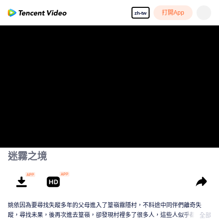
打開App
zh-tw
迷霧之境
姚依因為要尋找失蹤多年的父母進入了篁嶺霧隱村，不料途中同伴們離奇失
蹤，尋找未果，後再次進去篁嶺，卻發現村裡多了很多人，這些人似乎都跟一
全部