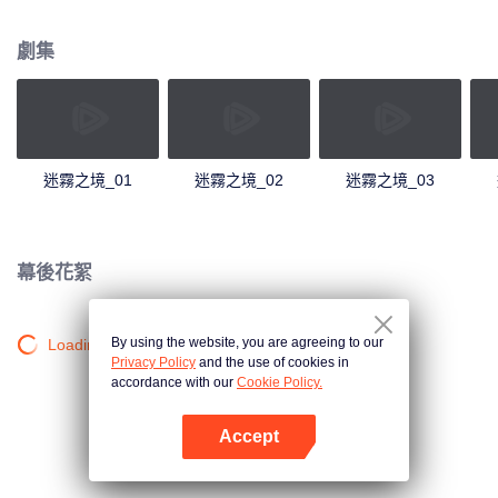
起事故有關。
劇集
迷霧之境_01
迷霧之境_02
迷霧之境_03
幕後花絮
By using the website, you are agreeing to our
Loading…
Privacy Policy
and the use of cookies in
accordance with our
Cookie Policy.
Accept
打開App