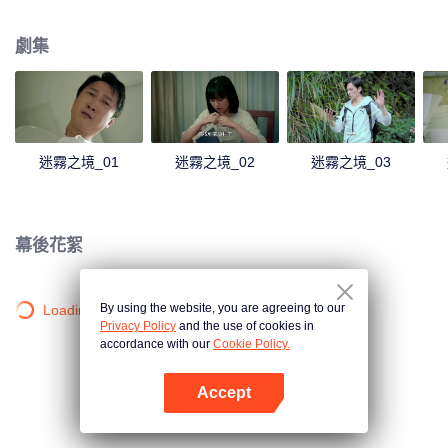
起事故有關。
劇集
迷霧之境_01
迷霧之境_02
迷霧之境_03
幕後花絮
By using the website, you are agreeing to our
Loading…
Privacy Policy
and the use of cookies in
accordance with our
Cookie Policy.
Accept
打開App