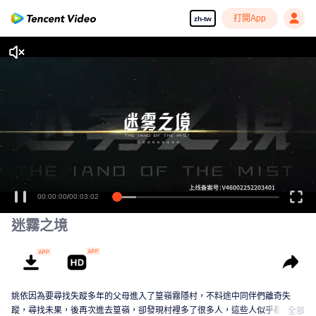
打開App
zh-tw
00:00:00
/
00:03:02
迷霧之境
姚依因為要尋找失蹤多年的父母進入了篁嶺霧隱村，不料途中同伴們離奇失
蹤，尋找未果，後再次進去篁嶺，卻發現村裡多了很多人，這些人似乎都跟一
全部