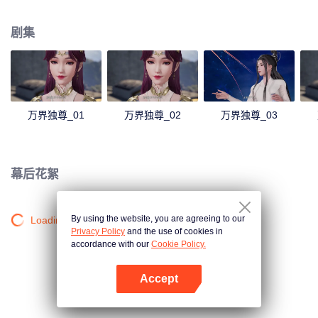
发了林枫体内的凤凰血脉，使其成为葬神之地的主人。 失去了剑武魂后，林枫
受到了林氏家族中人的排挤和针对。幸亏在此期间，有妹妹林香儿和爷爷林镇
剧集
南的陪伴、以及从葬神之地中得到的新力量的帮助，林枫才能重拾信心，不至
于一蹶不振，后来成功吸收了葬神之地中的神魔天尊强者们的力量，林枫的剑
武魂因此以修复，且逐渐提升到了更高层次。 通过外出历练，林枫跨越了一个
又一个的艰难险阻，一步一步地茁壮成长为受世人敬仰的强者，最终登上了武
道之巅。
万界独尊_01
万界独尊_02
万界独尊_03
幕后花絮
By using the website, you are agreeing to our
Loading…
Privacy Policy
and the use of cookies in
accordance with our
Cookie Policy.
Accept
打开App