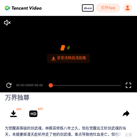
打开App
zh-cn
00:00:00
/
00:09:49
万界独尊
为觉醒高等级的剑武魂，林枫苦修炼八年之久，但在觉醒出王阶剑武魂的当
天，未婚妻姬漫夭趁机夺走了他的剑武魂，差点导致他吐血身亡，但也因此激
全部