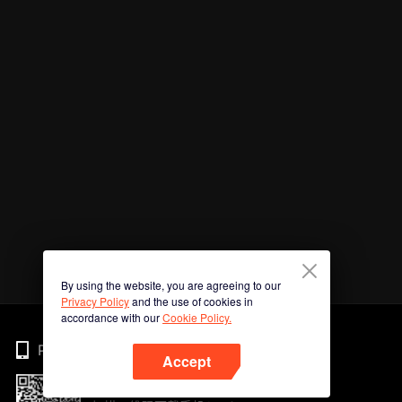
By using the website, you are agreeing to our
Privacy Policy
and the use of cookies in
accordance with our
Cookie Policy.
Phone
Accept