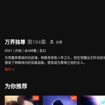
万界独尊
第164集
分享
2021
|
内地
|
全498集
|
玄幻
为觉醒高等级的剑武魂，林枫苦修炼八年之久，但在觉醒出王阶剑武
激发了林枫体内的凤凰血脉，使其成为葬神之地的主人。
失去了剑武魂后，林枫受到了林氏家族中人的排挤和针对。幸亏在此
展开
助，林枫才能重拾信心，不至于一蹶不振，后来成功吸收了葬神之地
次。
通过外出历练，林枫跨越了一个又一个的艰难险阻，一步一步地茁壮
为你推荐
VIP
VIP