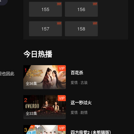
VIP
VIP
155
156
VIP
VIP
157
158
VIP
VIP
159
160
今日热播
VIP
VIP
161
162
VIP
1
百花杀
但也因此
爱情 · 古装
VIP
VIP
全36集
量的帮
163
164
更高层
VIP
2
这一秒过火
VIP
VIP
165
166
爱情 · 剧情
全33集
VIP
VIP
167
168
VIP
3
四方极爱2 (未剪辑版）