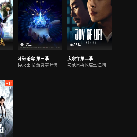
全12集
全36集
斗破苍穹 第三季
庆余年第二季
异火臣服 萧炎掌握佛怒火连
与范闲再探庙堂江湖
VIP