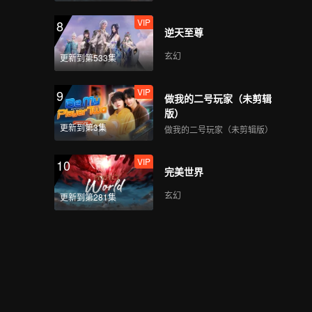
VIP
8
逆天至尊
玄幻
更新到第533集
VIP
9
做我的二号玩家（未剪辑
版）
更新到第3集
做我的二号玩家（未剪辑版）
VIP
10
完美世界
玄幻
更新到第281集