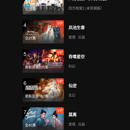
VIP
VIP
四方极爱2 (未剪辑版）
全25集
169
170
VIP
4
VIP
VIP
凤池生春
171
172
爱情 · 古装
全21集
VIP
VIP
173
174
VIP
5
吞噬星空
VIP
VIP
科幻
175
176
更新到第235集
VIP
6
VIP
VIP
仙逆
177
178
玄幻
更新到第152集
VIP
VIP
179
180
VIP
7
莫离
爱情 · 古装
全40集