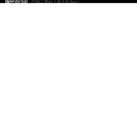
扫描二维码下载手机App！
帮助与反馈
关
意见反馈
加
联
电子
ted.