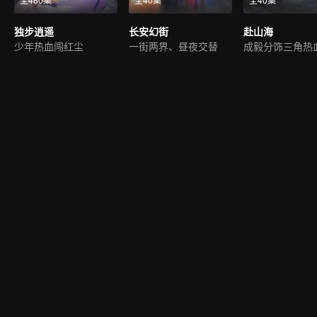
独步逍遥
长安幻街
赴山海
少年热血闯红尘
一街两界、昼夜交替