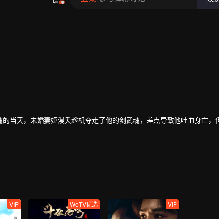
魂的当天，未婚妻姬漫夭趁机夺走了他的剑武魂，差点导致他吐血身亡，
期间，有妹妹林香儿和爷爷林镇南的陪伴、以及从葬神之地中得到的新力
中的神魔天尊强者们的力量，林枫的剑武魂因此以修复，且逐渐提升到了
成长为受世人敬仰的强者，最终登上了武道之巅。
VIP
WeTV优选
VIP