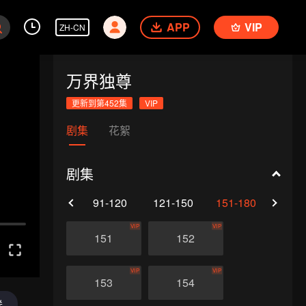
APP
VIP
ZH-CN
万界独尊
更新到第452集
VIP
剧集
花絮
剧集
61-90
91-120
121-150
151-180
181-
VIP
VIP
151
152
VIP
VIP
153
154