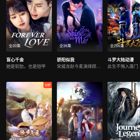
全30集
全36集
全266集
盲心千金
骄阳似我
斗罗大陆动漫
她是软肋，也是铠甲
宋威龙赵今麦演绎顾漫经典
此生不悔入唐门
VIP
全480集
全40集
全40集