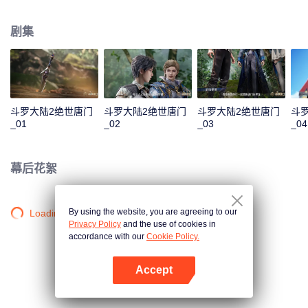
一曲绝世唐门之歌？ 百万年魂兽，手握日月摘星辰的死灵圣法神，导致唐门衰
落的全新魂导器体系。一切的神奇都将一一展现。 唐门暗器能否重振雄风，唐
剧集
门能否重现辉煌？
斗罗大陆2绝世唐门
斗罗大陆2绝世唐门
斗罗大陆2绝世唐门
斗
_01
_02
_03
_04
幕后花絮
By using the website, you are agreeing to our
Loading…
Privacy Policy
and the use of cookies in
accordance with our
Cookie Policy.
Accept
打开App