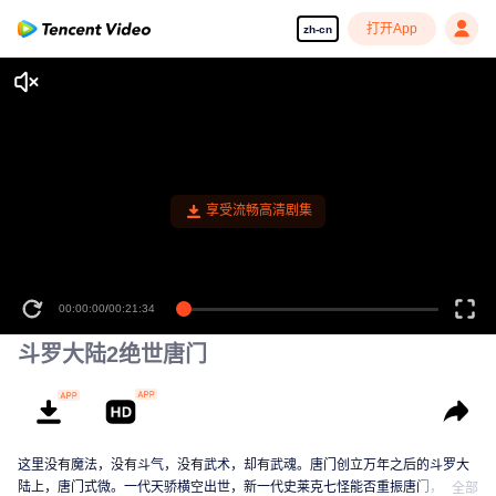
打开App
zh-cn
00:00:00
/
00:21:34
斗罗大陆2绝世唐门
这里没有魔法，没有斗气，没有武术，却有武魂。唐门创立万年之后的斗罗大
陆上，唐门式微。一代天骄横空出世，新一代史莱克七怪能否重振唐门，谱写
全部