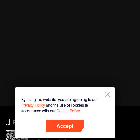
By using the website, you are agreeing to our
Privacy Policy
and the use of cookies in
accordance with our
Cookie Policy.
Phone
Accept