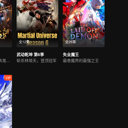
全12集
全26集
武动乾坤 第6季
失业魔王
逆转人生，少年执笔破苍穹
斩杀林琅天，登顶冠军
最卷魔界的最强之王
VIP