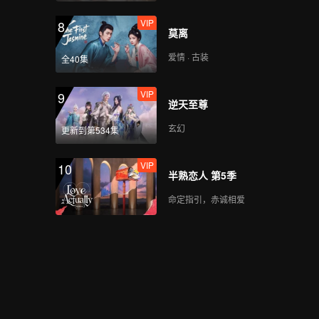
VIP
8
莫离
爱情 · 古装
全40集
VIP
9
逆天至尊
玄幻
更新到第534集
VIP
10
半熟恋人 第5季
命定指引，赤诚相爱