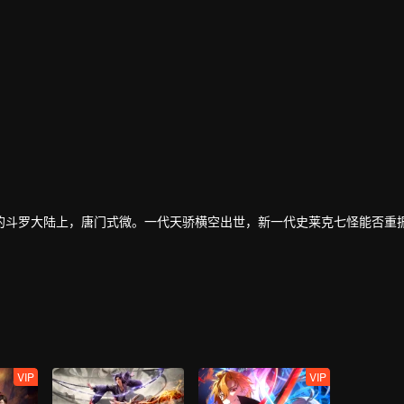
的斗罗大陆上，唐门式微。一代天骄横空出世，新一代史莱克七怪能否重
导器体系。一切的神奇都将一一展现。
VIP
VIP