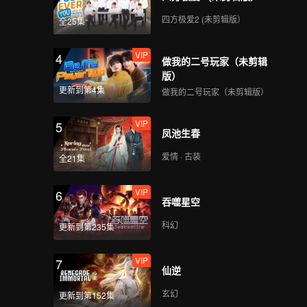
四方极爱2 (未剪辑版）
全25集
VIP
4
做我的二号玩家（未剪辑
版）
更新到第4集
做我的二号玩家（未剪辑版）
VIP
5
凤池生春
爱情 · 古装
全21集
VIP
6
吞噬星空
科幻
更新到第235集
VIP
7
仙逆
玄幻
更新到第152集