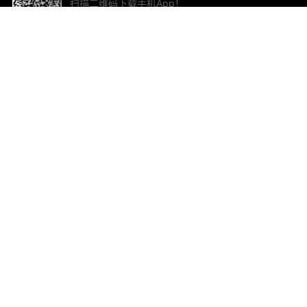
扫描二维码下载手机App！
帮助与反馈
关
意见反馈
加
联
电子
ted.