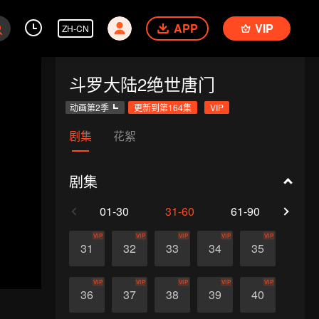
APP
VIP
ZH-CN
斗罗大陆2绝世唐门
动画第2季
更新到第164集
VIP
剧集
花絮
剧集
01-30
31-60
61-90
91-1
VIP
VIP
VIP
VIP
VIP
31
32
33
34
35
VIP
VIP
VIP
VIP
VIP
36
37
38
39
40