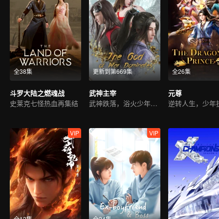
全38集
更新到第669集
全26集
斗罗大陆之燃魂战
武神主宰
元尊
史莱克七怪热血再集结
武神跌落，浴火少年再起
VIP
VIP
全12集
全24集