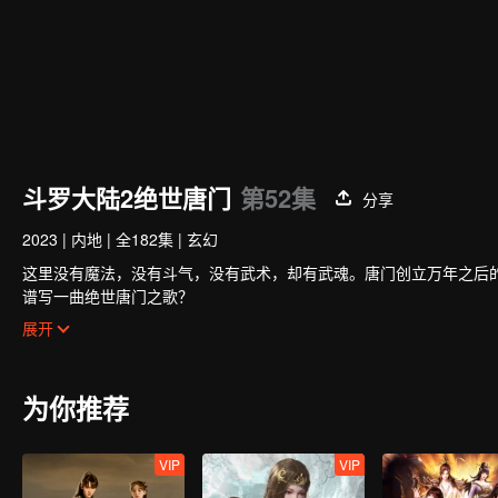
斗罗大陆2绝世唐门
第52集
分享
2023
|
内地
|
全182集
|
玄幻
这里没有魔法，没有斗气，没有武术，却有武魂。唐门创立万年之后
谱写一曲绝世唐门之歌？
百万年魂兽，手握日月摘星辰的死灵圣法神，导致唐门衰落的全新魂
展开
唐门暗器能否重振雄风，唐门能否重现辉煌？
为你推荐
VIP
VIP