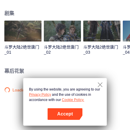
一曲绝世唐门之歌？ 百万年魂兽，手握日月摘星辰的死灵圣法神，导致唐门衰
落的全新魂导器体系。一切的神奇都将一一展现。 唐门暗器能否重振雄风，唐
剧集
门能否重现辉煌？
斗罗大陆2绝世唐门
斗罗大陆2绝世唐门
斗罗大陆2绝世唐门
斗
_01
_02
_03
_04
幕后花絮
By using the website, you are agreeing to our
Loading…
Privacy Policy
and the use of cookies in
accordance with our
Cookie Policy.
Accept
打开App