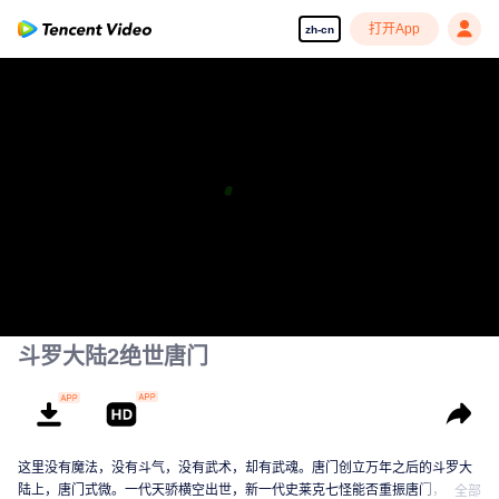
打开App
zh-cn
斗罗大陆2绝世唐门
这里没有魔法，没有斗气，没有武术，却有武魂。唐门创立万年之后的斗罗大
陆上，唐门式微。一代天骄横空出世，新一代史莱克七怪能否重振唐门，谱写
全部