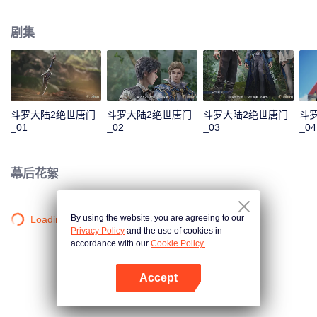
一曲绝世唐门之歌？ 百万年魂兽，手握日月摘星辰的死灵圣法神，导致唐门衰
落的全新魂导器体系。一切的神奇都将一一展现。 唐门暗器能否重振雄风，唐
剧集
门能否重现辉煌？
斗罗大陆2绝世唐门
斗罗大陆2绝世唐门
斗罗大陆2绝世唐门
斗
_01
_02
_03
_04
幕后花絮
By using the website, you are agreeing to our
Loading…
Privacy Policy
and the use of cookies in
accordance with our
Cookie Policy.
Accept
打开App