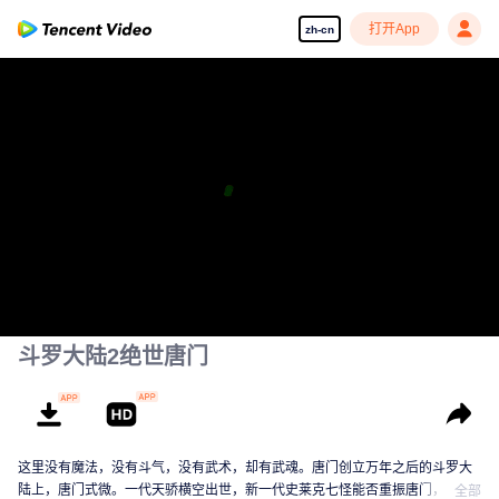
打开App
zh-cn
斗罗大陆2绝世唐门
这里没有魔法，没有斗气，没有武术，却有武魂。唐门创立万年之后的斗罗大
陆上，唐门式微。一代天骄横空出世，新一代史莱克七怪能否重振唐门，谱写
全部