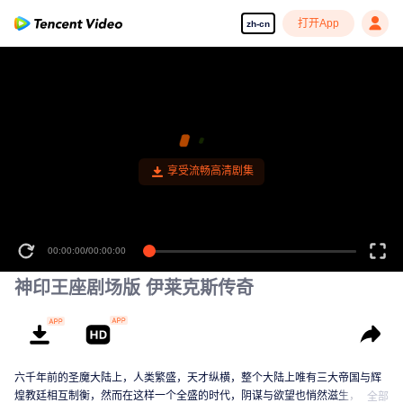
打开App
zh-cn
享受流畅高清剧集
00:00:00
/
00:00:00
神印王座剧场版 伊莱克斯传奇
六千年前的圣魔大陆上，人类繁盛，天才纵横，整个大陆上唯有三大帝国与辉
煌教廷相互制衡，然而在这样一个全盛的时代，阴谋与欲望也悄然滋生，逐渐
全部