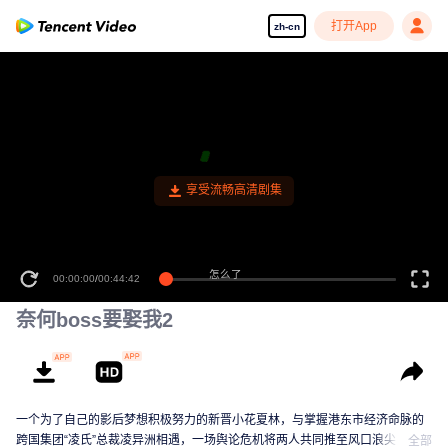
打开App
zh-cn
怎么了
00:00:00
/
00:44:42
奈何boss要娶我2
一个为了自己的影后梦想积极努力的新晋小花夏林，与掌握港东市经济命脉的
跨国集团“凌氏”总裁凌异洲相遇，一场舆论危机将两人共同推至风口浪尖，无论
全部