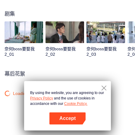
是似曾相识的偶遇，或是被人算计的邂逅，这对欢喜冤家在状况百出的境遇
下，依旧“暴风发糖”。
剧集
奈何boss要娶我
奈何boss要娶我
奈何boss要娶我
奈何
2_01
2_02
2_03
2_0
幕后花絮
By using the website, you are agreeing to our
Loading…
Privacy Policy
and the use of cookies in
accordance with our
Cookie Policy.
Accept
打开App