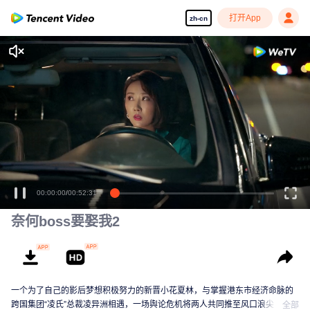
打开App
zh-cn
00:00:00
/
00:52:31
奈何boss要娶我2
一个为了自己的影后梦想积极努力的新晋小花夏林，与掌握港东市经济命脉的
跨国集团“凌氏”总裁凌异洲相遇，一场舆论危机将两人共同推至风口浪尖，无论
全部