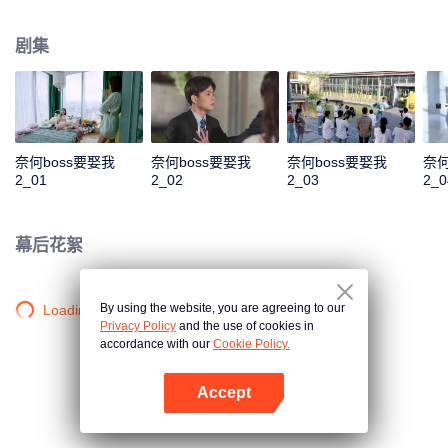
是似曾相识的偶遇，或是被人算计的邂逅，这对欢喜冤家在状况百出的境遇
下，依旧“暴风发糖”。
剧集
奈何boss要娶我
奈何boss要娶我
奈何boss要娶我
奈何
2_01
2_02
2_03
2_0
幕后花絮
By using the website, you are agreeing to our
Loading…
Privacy Policy
and the use of cookies in
accordance with our
Cookie Policy.
Accept
打开App