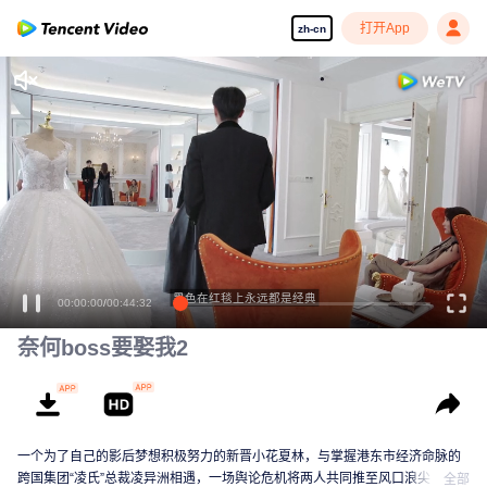
打开App
zh-cn
黑色在红毯上永远都是经典
00:00:01
/
00:44:32
奈何boss要娶我2
一个为了自己的影后梦想积极努力的新晋小花夏林，与掌握港东市经济命脉的
跨国集团“凌氏”总裁凌异洲相遇，一场舆论危机将两人共同推至风口浪尖，无论
全部