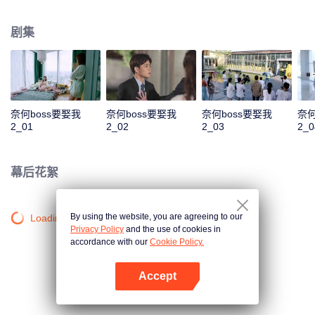
是似曾相识的偶遇，或是被人算计的邂逅，这对欢喜冤家在状况百出的境遇
下，依旧“暴风发糖”。
剧集
奈何boss要娶我
奈何boss要娶我
奈何boss要娶我
奈何
2_01
2_02
2_03
2_0
幕后花絮
By using the website, you are agreeing to our
Loading…
Privacy Policy
and the use of cookies in
accordance with our
Cookie Policy.
Accept
打开App