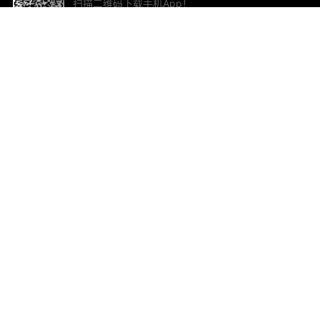
扫描二维码下载手机App！
帮助与反馈
关
意见反馈
加
联
电子
ted.