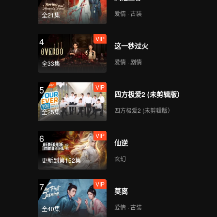
爱情 · 古装
全21集
VIP
4
这一秒过火
爱情 · 剧情
全33集
VIP
5
四方极爱2 (未剪辑版）
四方极爱2 (未剪辑版）
全25集
VIP
6
仙逆
玄幻
更新到第152集
VIP
7
莫离
爱情 · 古装
全40集