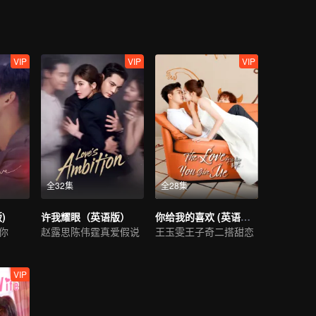
VIP
VIP
VIP
全32集
全28集
)
许我耀眼（英语版）
你给我的喜欢 (英语版）
你
赵露思陈伟霆真爱假说
王玉雯王子奇二搭甜恋
VIP