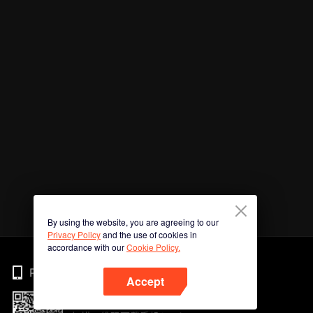
By using the website, you are agreeing to our
Privacy Policy
and the use of cookies in
accordance with our
Cookie Policy.
Phone
Accept