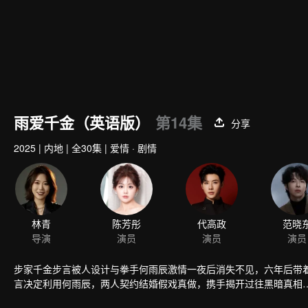
雨爱千金（英语版）
第14集
分享
2025
|
内地
|
全30集
|
爱情 · 剧情
林青
陈芳彤
代高政
范晓
导演
演员
演员
演员
步家千金步言被人设计与拳手何雨辰激情一夜后消失不见，六年后带
言决定利用何雨辰，两人契约结婚假戏真做，携手揭开过往黑暗真相