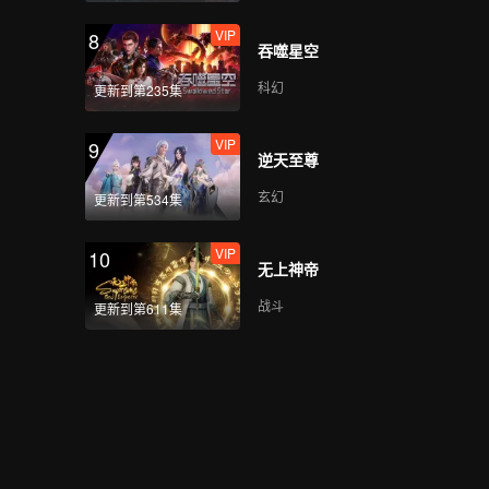
VIP
8
吞噬星空
科幻
更新到第235集
VIP
9
逆天至尊
玄幻
更新到第534集
VIP
10
无上神帝
战斗
更新到第611集