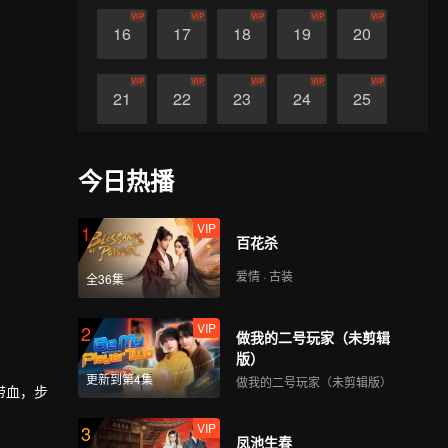
VIP
VIP
VIP
VIP
VIP
16
17
18
19
20
VIP
VIP
VIP
VIP
VIP
21
22
23
24
25
VIP
VIP
VIP
VIP
VIP
26
27
28
29
30
今日热播
VIP
1
百花杀
爱情 · 古装
全36集
VIP
2
做我的二号玩家（未剪辑
版）
更新到第4集
做我的二号玩家（未剪辑版）
带血，步
VIP
3
凤池生春