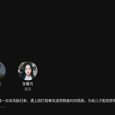
东
张馨月
演员
着一对龙凤胎归来，遇上因打假拳风波而颓废的何雨辰。为给儿子配型脐
……