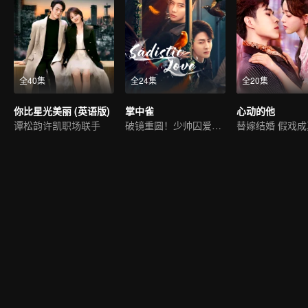
全40集
全24集
全20集
你比星光美丽 (英语版)
掌中雀
心动的他
谭松韵许凯职场联手
破镜重圆！少帅囚爱白月光
替嫁结婚 假戏成