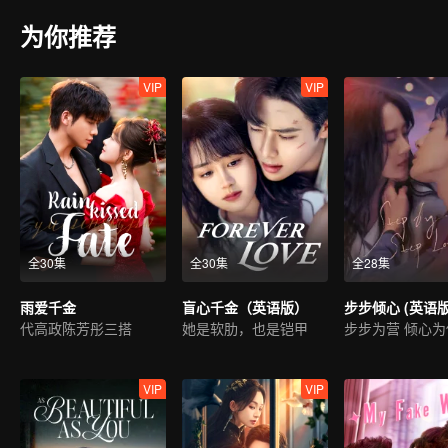
为你推荐
VIP
VIP
全30集
全30集
全28集
雨爱千金
盲心千金（英语版）
步步倾心 (英语版
代高政陈芳彤三搭
她是软肋，也是铠甲
步步为营 倾心为
VIP
VIP